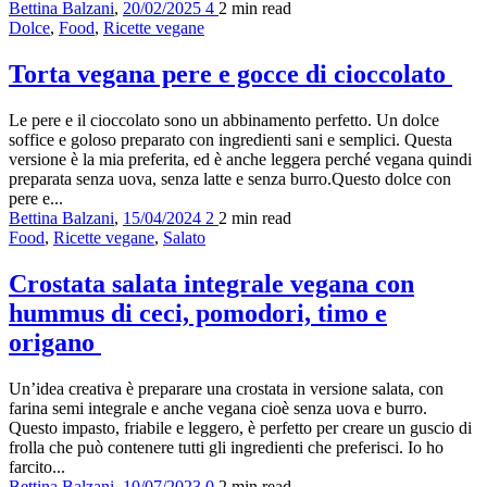
Bettina Balzani
,
20/02/2025
4
2 min
read
Dolce
,
Food
,
Ricette vegane
Torta vegana pere e gocce di cioccolato
Le pere e il cioccolato sono un abbinamento perfetto. Un dolce
soffice e goloso preparato con ingredienti sani e semplici. Questa
versione è la mia preferita, ed è anche leggera perché vegana quindi
preparata senza uova, senza latte e senza burro.Questo dolce con
pere e...
Bettina Balzani
,
15/04/2024
2
2 min
read
Food
,
Ricette vegane
,
Salato
Crostata salata integrale vegana con
hummus di ceci, pomodori, timo e
origano
Un’idea creativa è preparare una crostata in versione salata, con
farina semi integrale e anche vegana cioè senza uova e burro.
Questo impasto, friabile e leggero, è perfetto per creare un guscio di
frolla che può contenere tutti gli ingredienti che preferisci. Io ho
farcito...
Bettina Balzani
,
10/07/2023
0
2 min
read