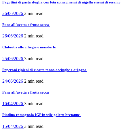
Fagottini di pasta sfoglia con feta spinaci semi di nigella e semi di sesamo
26/06/2026
2 min
read
Pane all’uvetta e frutta secca
26/06/2026
2 min
read
Clafoutis alle ciliegie e mandorle
25/06/2026
3 min
read
Peperoni ripieni di ricotta tonno acciughe e origano
24/06/2026
2 min
read
Pane all’uvetta e frutta secca
16/04/2026
3 min
read
Piadina romagnola IGP in stile galette bretonne
15/04/2026
3 min
read