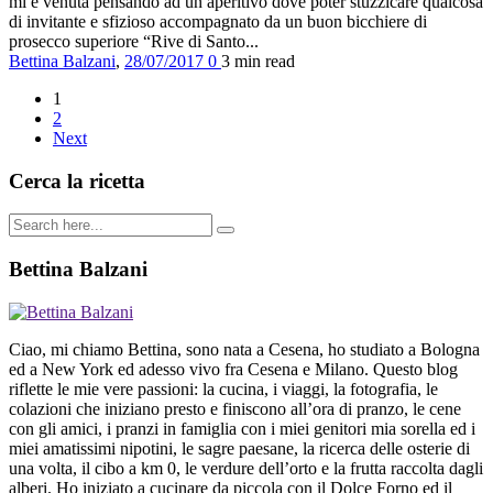
mi è venuta pensando ad un aperitivo dove poter stuzzicare qualcosa
di invitante e sfizioso accompagnato da un buon bicchiere di
prosecco superiore “Rive di Santo...
Bettina Balzani
,
28/07/2017
0
3 min
read
1
2
Next
Cerca la ricetta
Bettina Balzani
Ciao, mi chiamo Bettina, sono nata a Cesena, ho studiato a Bologna
ed a New York ed adesso vivo fra Cesena e Milano. Questo blog
riflette le mie vere passioni: la cucina, i viaggi, la fotografia, le
colazioni che iniziano presto e finiscono all’ora di pranzo, le cene
con gli amici, i pranzi in famiglia con i miei genitori mia sorella ed i
miei amatissimi nipotini, le sagre paesane, la ricerca delle osterie di
una volta, il cibo a km 0, le verdure dell’orto e la frutta raccolta dagli
alberi. Ho iniziato a cucinare da piccola con il Dolce Forno ed il