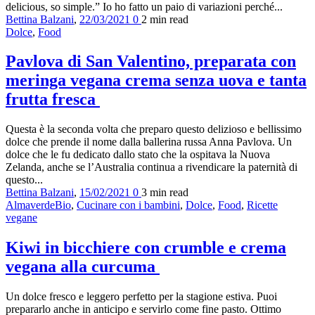
delicious, so simple.” Io ho fatto un paio di variazioni perché...
Bettina Balzani
,
22/03/2021
0
2 min
read
Dolce
,
Food
Pavlova di San Valentino, preparata con
meringa vegana crema senza uova e tanta
frutta fresca
Questa è la seconda volta che preparo questo delizioso e bellissimo
dolce che prende il nome dalla ballerina russa Anna Pavlova. Un
dolce che le fu dedicato dallo stato che la ospitava la Nuova
Zelanda, anche se l’Australia continua a rivendicare la paternità di
questo...
Bettina Balzani
,
15/02/2021
0
3 min
read
AlmaverdeBio
,
Cucinare con i bambini
,
Dolce
,
Food
,
Ricette
vegane
Kiwi in bicchiere con crumble e crema
vegana alla curcuma
Un dolce fresco e leggero perfetto per la stagione estiva. Puoi
prepararlo anche in anticipo e servirlo come fine pasto. Ottimo