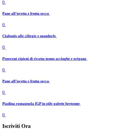
0
Pane all’uvetta e frutta secca
0
Clafoutis alle ciliegie e mandorle
0
Peperoni ripieni di ricotta tonno acciughe e origano
0
Pane all’uvetta e frutta secca
0
Piadina romagnola IGP in stile galette bretonne
0
Iscriviti Ora