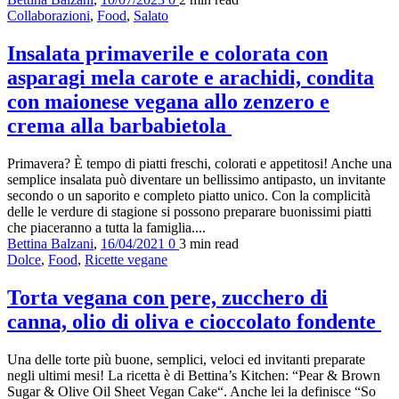
Collaborazioni
,
Food
,
Salato
Insalata primaverile e colorata con
asparagi mela carote e arachidi, condita
con maionese vegana allo zenzero e
crema alla barbabietola
Primavera? È tempo di piatti freschi, colorati e appetitosi! Anche una
semplice insalata può diventare un bellissimo antipasto, un invitante
secondo o un saporito e completo piatto unico. Con la complicità
delle le verdure di stagione si possono preparare buonissimi piatti
che piaceranno a tutta la famiglia....
Bettina Balzani
,
16/04/2021
0
3 min
read
Dolce
,
Food
,
Ricette vegane
Torta vegana con pere, zucchero di
canna, olio di oliva e cioccolato fondente
Una delle torte più buone, semplici, veloci ed invitanti preparate
negli ultimi mesi! La ricetta è di Bettina’s Kitchen: “Pear & Brown
Sugar & Olive Oil Sheet Vegan Cake“. Anche lei la definisce “So