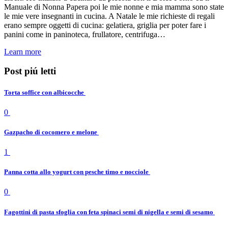
Manuale di Nonna Papera poi le mie nonne e mia mamma sono state
le mie vere insegnanti in cucina. A Natale le mie richieste di regali
erano sempre oggetti di cucina: gelatiera, griglia per poter fare i
panini come in paninoteca, frullatore, centrifuga…
Learn more
Post piú letti
Torta soffice con albicocche
0
Gazpacho di cocomero e melone
1
Panna cotta allo yogurt con pesche timo e nocciole
0
Fagottini di pasta sfoglia con feta spinaci semi di nigella e semi di sesamo