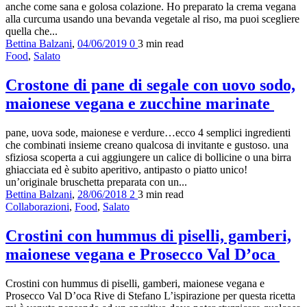
anche come sana e golosa colazione. Ho preparato la crema vegana
alla curcuma usando una bevanda vegetale al riso, ma puoi scegliere
quella che...
Bettina Balzani
,
04/06/2019
0
3 min
read
Food
,
Salato
Crostone di pane di segale con uovo sodo,
maionese vegana e zucchine marinate
pane, uova sode, maionese e verdure…ecco 4 semplici ingredienti
che combinati insieme creano qualcosa di invitante e gustoso. una
sfiziosa scoperta a cui aggiungere un calice di bollicine o una birra
ghiacciata ed è subito aperitivo, antipasto o piatto unico!
un’originale bruschetta preparata con un...
Bettina Balzani
,
28/06/2018
2
3 min
read
Collaborazioni
,
Food
,
Salato
Crostini con hummus di piselli, gamberi,
maionese vegana e Prosecco Val D’oca
Crostini con hummus di piselli, gamberi, maionese vegana e
Prosecco Val D’oca Rive di Stefano L’ispirazione per questa ricetta