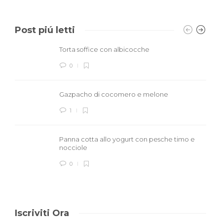
Post piú letti
Torta soffice con albicocche
0
Gazpacho di cocomero e melone
1
Panna cotta allo yogurt con pesche timo e
nocciole
0
Iscriviti Ora