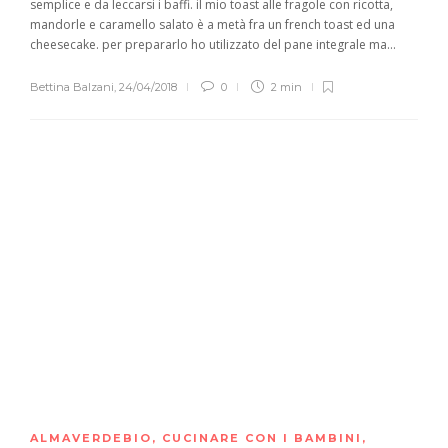
semplice e da leccarsi i baffi. il mio toast alle fragole con ricotta,
mandorle e caramello salato è a metà fra un french toast ed una
cheesecake. per prepararlo ho utilizzato del pane integrale ma...
Bettina Balzani
,
24/04/2018
0
2 min
ALMAVERDEBIO
,
CUCINARE CON I BAMBINI
,