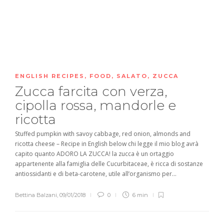
ENGLISH RECIPES
,
FOOD
,
SALATO
,
ZUCCA
Zucca farcita con verza,
cipolla rossa, mandorle e
ricotta
Stuffed pumpkin with savoy cabbage, red onion, almonds and
ricotta cheese – Recipe in English below chi legge il mio blog avrà
capito quanto ADORO LA ZUCCA! la zucca è un ortaggio
appartenente alla famiglia delle Cucurbitaceae, è ricca di sostanze
antiossidanti e di beta-carotene, utile all’organismo per...
Bettina Balzani
,
09/01/2018
0
6 min