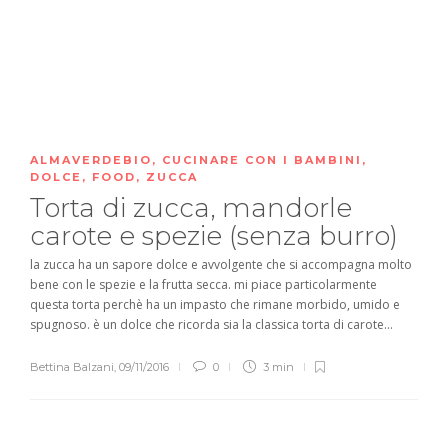
ALMAVERDEBIO
,
CUCINARE CON I BAMBINI
,
DOLCE
,
FOOD
,
ZUCCA
Torta di zucca, mandorle
carote e spezie (senza burro)
la zucca ha un sapore dolce e avvolgente che si accompagna molto
bene con le spezie e la frutta secca. mi piace particolarmente
questa torta perchè ha un impasto che rimane morbido, umido e
spugnoso. è un dolce che ricorda sia la classica torta di carote...
Bettina Balzani
,
09/11/2016
0
3 min