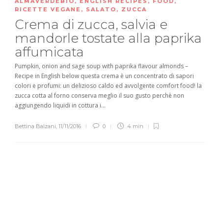
ALMAVERDEBIO
,
ENGLISH RECIPES
,
FOOD
,
RICETTE VEGANE
,
SALATO
,
ZUCCA
Crema di zucca, salvia e
mandorle tostate alla paprika
affumicata
Pumpkin, onion and sage soup with paprika flavour almonds –
Recipe in English below questa crema è un concentrato di sapori
colori e profumi: un delizioso caldo ed avvolgente comfort food! la
zucca cotta al forno conserva meglio il suo gusto perchè non
aggiungendo liquidi in cottura i...
Bettina Balzani
,
11/11/2016
0
4 min