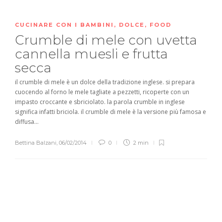
CUCINARE CON I BAMBINI
,
DOLCE
,
FOOD
Crumble di mele con uvetta
cannella muesli e frutta
secca
il crumble di mele è un dolce della tradizione inglese. si prepara
cuocendo al forno le mele tagliate a pezzetti, ricoperte con un
impasto croccante e sbriciolato. la parola crumble in inglese
significa infatti briciola. il crumble di mele è la versione più famosa e
diffusa...
Bettina Balzani
,
06/02/2014
0
2 min