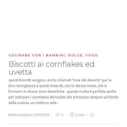
CUCINARE CON I BAMBINI
,
DOLCE
,
FOOD
Biscotti ai cornflakes ed
uvetta
questi biscotti vengono anche chiamati “rose del deserto” per la
loro somiglianza a questi minerali, con lo stesso nome, che si
formano in alcune zone desertiche. questa ricetta è perfetta anche
per utilizzare i cornflakes sbriciolati che si trovano sempre sul fondo
della scatola. un riutilizzo utile...
Bettina Balzani
,
20/07/2013
0
2 min