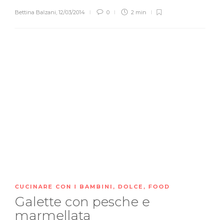
Bettina Balzani
,
12/03/2014
0
2 min
CUCINARE CON I BAMBINI
,
DOLCE
,
FOOD
Galette con pesche e
marmellata