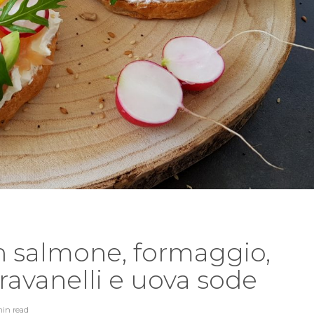
on salmone, formaggio,
 ravanelli e uova sode
min
read