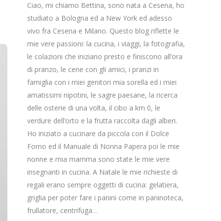
Ciao, mi chiamo Bettina, sono nata a Cesena, ho
studiato a Bologna ed a New York ed adesso
vivo fra Cesena e Milano. Questo blog riflette le
mie vere passioni: la cucina, i viaggi, la fotografia,
le colazioni che iniziano presto e finiscono all’ora
di pranzo, le cene con gli amici, i pranzi in
famiglia con i miei genitori mia sorella ed i miei
amatissimi nipotini, le sagre paesane, la ricerca
delle osterie di una volta, il cibo a km 0, le
verdure dell’orto e la frutta raccolta dagli alberi.
Ho iniziato a cucinare da piccola con il Dolce
Forno ed il Manuale di Nonna Papera poi le mie
nonne e mia mamma sono state le mie vere
insegnanti in cucina. A Natale le mie richieste di
regali erano sempre oggetti di cucina: gelatiera,
griglia per poter fare i panini come in paninoteca,
frullatore, centrifuga…