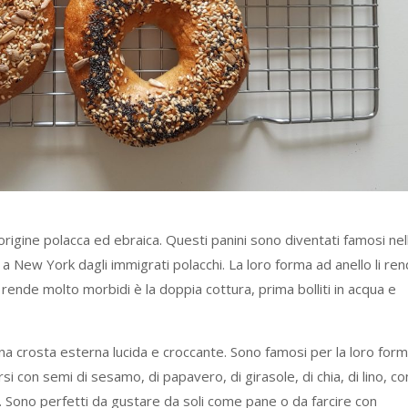
origine polacca ed ebraica. Questi panini sono diventati famosi nel
 New York dagli immigrati polacchi. La loro forma ad anello li re
 li rende molto morbidi è la doppia cottura, prima bolliti in acqua e
una crosta esterna lucida e croccante. Sono famosi per la loro for
 con semi di sesamo, di papavero, di girasole, di chia, di lino, co
e. Sono perfetti da gustare da soli come pane o da farcire con