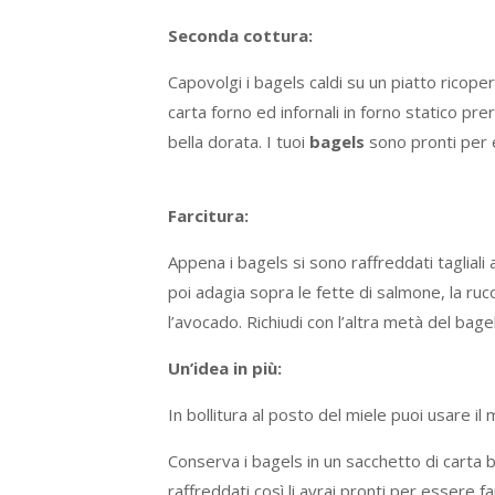
Seconda cottura:
Capovolgi i bagels caldi su un piatto ricope
carta forno ed infornali in forno statico pr
bella dorata. I tuoi
bagels
sono pronti per e
Farcitura:
Appena i bagels si sono raffreddati tagliali
poi adagia sopra le fette di salmone, la rucol
l’avocado. Richiudi con l’altra metà del bagel 
Un’idea in più:
In bollitura al posto del miele puoi usare il
Conserva i bagels in un sacchetto di carta b
raffreddati così li avrai pronti per essere f