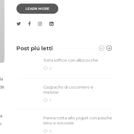
LEARN MORE
Post piú letti
Torta soffice con albicocche
0
la
nde
Gazpacho di cocomero e
melone
1
ma
Panna cotta allo yogurt con pesche
timo e nocciole
n
0