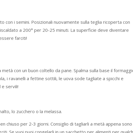
rto con i semini. Posizionali nuovamente sulla teglia ricoperta con
eriscaldato a 200° per 20-25 minuti. La superficie deve diventare
ssere farciti!
 a metà con un buon coltello da pane. Spalma sulla base il formaggi
a, i ravanelli a fettine sottili, le uova sode tagliate a spicchi e
e servili!
 malto, lo zucchero o la melassa.
en chiuso per 2-3 giorni. Consiglio di tagliarli a metà appena sono
arciti. Se vuoi puoi congelarli in un sacchetto per alimenti per qualc