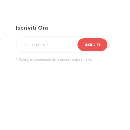
Iscriviti Ora
i
* Riceverai comodamente le nuove ricette e news!