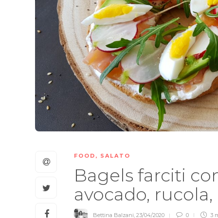
FOOD
,
SALATO
Bagels farciti c
avocado, rucola,
Bettina Balzani
,
23/04/2020
0
3 