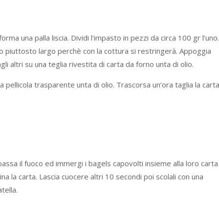
rma una palla liscia. Dividi l’impasto in pezzi da circa 100 gr l’uno.
o piuttosto largo perchè con la cottura si restringerà. Appoggia
altri su una teglia rivestita di carta da forno unta di olio.
a pellicola trasparente unta di olio. Trascorsa un’ora taglia la cart
bassa il fuoco ed immergi i bagels capovolti insieme alla loro carta
na la carta. Lascia cuocere altri 10 secondi poi scolali con una
tella.