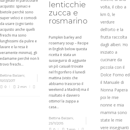
surgelati! in particolare
lenticchie
acquisto: spinaci e
volta, il cibo a
zucca e
bietole perchè sono
km 0, le
super veloci e comodi
rosmarino
verdure
da usare (ogni tanto
dell’orto e la
acquisto anche quelli
freschi ma sono
frutta raccolta
Pumpkin barley and
lunghissimi da pulire e
rosemary soup – Recipe
dagli alberi. Ho
lavare e la resa è
in English below questa
iniziato a
veramente minima), gli
ricetta è stata un
edamame perchè non li
cucinare da
susseguirsi di aggiunte
trovo freschi...
un pò casuali trovate
piccola con il
nel frigorifero il lunedì
Dolce Forno ed
Bettina Balzani
,
mattina (visto che
10/03/2017
il Manuale di
abbiamo trascorso il
0
2 min
weekend a Madrid) ma il
Nonna Papera
risultato è davvero
poi le mie
ottimo! la zuppa a
nonne e mia
casa...
mamma sono
Bettina Balzani
,
state le mie
25/11/2015
vere insegnanti
0
3 min