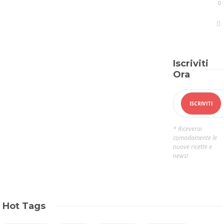
0
Iscriviti
Ora
* Riceverai
comodamente le
nuove ricette e
news!
Hot Tags