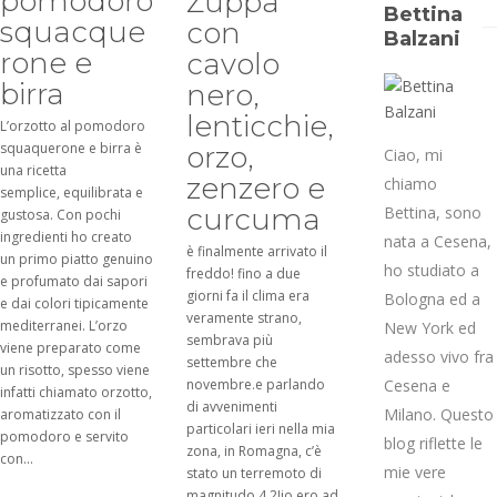
pomodoro
Zuppa
Bettina
squacque
con
Balzani
rone e
cavolo
birra
nero,
lenticchie,
L’orzotto al pomodoro
squaquerone e birra è
orzo,
Ciao, mi
una ricetta
zenzero e
chiamo
semplice, equilibrata e
curcuma
Bettina, sono
gustosa. Con pochi
ingredienti ho creato
nata a Cesena,
è finalmente arrivato il
un primo piatto genuino
ho studiato a
freddo! fino a due
e profumato dai sapori
giorni fa il clima era
Bologna ed a
e dai colori tipicamente
veramente strano,
mediterranei. L’orzo
New York ed
sembrava più
viene preparato come
adesso vivo fra
settembre che
un risotto, spesso viene
novembre.e parlando
Cesena e
infatti chiamato orzotto,
di avvenimenti
Milano. Questo
aromatizzato con il
particolari ieri nella mia
pomodoro e servito
blog riflette le
zona, in Romagna, c’è
con...
mie vere
stato un terremoto di
magnitudo 4.2!io ero ad