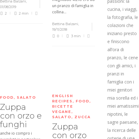
passioni: la
Bettina Balzani
,
un pranzo di famiglia in
01/08/2019
cucina, i viaggi,
collina...
2
2 min
la fotografia, le
Bettina Balzani
,
colazioni che
19/11/2018
iniziano presto
0
3 min
e finiscono
all’ora di
pranzo, le cene
con gli amici, i
pranzi in
famiglia con i
miei genitori
ENGLISH
mia sorella ed i
FOOD
,
SALATO
RECIPES
,
FOOD
,
Zuppa
miei amatissimi
RICETTE
VEGANE
,
con orzo e
nipotini, le
SALATO
,
ZUCCA
sagre paesane,
funghi
Zuppa
la ricerca delle
con orzo
anche io compro i
osterie di una