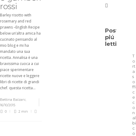
rossi
Barley risotto with
rosemary and red
prawns –English Recipe
Post
below un’altra amica ha
piú
cucinato pensando al
letti
mio blog e mi ha
mandato una sua
T
ricetta. Annalisa è una
o
bravissima cuoca a cui
rt
piace sperimentare
a
ricette nuove e leggere
s
libri di ricette di grandi
o
ffi
chef. questa ricetta...
c
e
Bettina Balzani
,
c
16/10/2015
o
0
2 min
n
al
bi
c
o