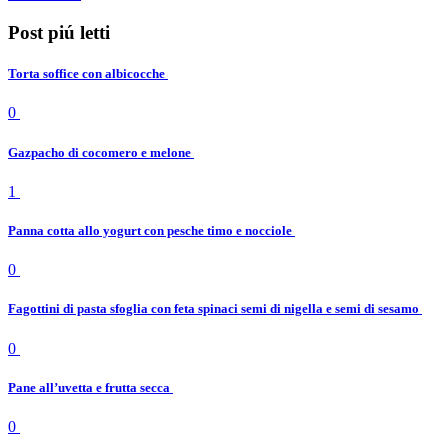
Post piú letti
Torta soffice con albicocche
0
Gazpacho di cocomero e melone
1
Panna cotta allo yogurt con pesche timo e nocciole
0
Fagottini di pasta sfoglia con feta spinaci semi di nigella e semi di sesamo
0
Pane all’uvetta e frutta secca
0