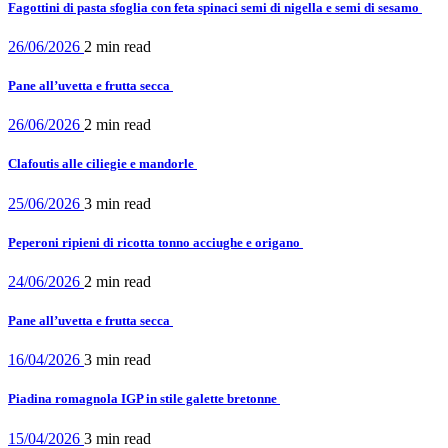
Fagottini di pasta sfoglia con feta spinaci semi di nigella e semi di sesamo
26/06/2026
2 min
read
Pane all’uvetta e frutta secca
26/06/2026
2 min
read
Clafoutis alle ciliegie e mandorle
25/06/2026
3 min
read
Peperoni ripieni di ricotta tonno acciughe e origano
24/06/2026
2 min
read
Pane all’uvetta e frutta secca
16/04/2026
3 min
read
Piadina romagnola IGP in stile galette bretonne
15/04/2026
3 min
read