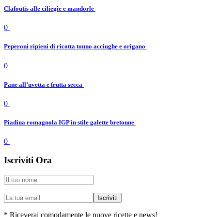
Clafoutis alle ciliegie e mandorle
0
Peperoni ripieni di ricotta tonno acciughe e origano
0
Pane all’uvetta e frutta secca
0
Piadina romagnola IGP in stile galette bretonne
0
Iscriviti Ora
* Riceverai comodamente le nuove ricette e news!