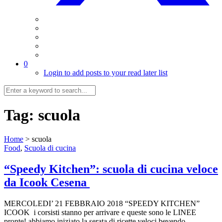
0
Login to add posts to your read later list
Tag:
scuola
Home
>
scuola
Food
,
Scuola di cucina
“Speedy Kitchen”: scuola di cucina veloce
da Icook Cesena
MERCOLEDI’ 21 FEBBRAIO 2018 “SPEEDY KITCHEN”
ICOOK i corsisti stanno per arrivare e queste sono le LINEE
pronte! abbiamo iniziato la serata di ricette veloci bevendo