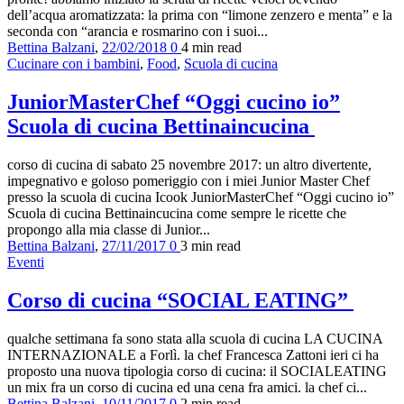
dell’acqua aromatizzata: la prima con “limone zenzero e menta” e la
seconda con “arancia e rosmarino con i suoi...
Bettina Balzani
,
22/02/2018
0
4 min
read
Cucinare con i bambini
,
Food
,
Scuola di cucina
JuniorMasterChef “Oggi cucino io”
Scuola di cucina Bettinaincucina
corso di cucina di sabato 25 novembre 2017: un altro divertente,
impegnativo e goloso pomeriggio con i miei Junior Master Chef
presso la scuola di cucina Icook JuniorMasterChef “Oggi cucino io”
Scuola di cucina Bettinaincucina come sempre le ricette che
propongo alla mia classe di Junior...
Bettina Balzani
,
27/11/2017
0
3 min
read
Eventi
Corso di cucina “SOCIAL EATING”
qualche settimana fa sono stata alla scuola di cucina LA CUCINA
INTERNAZIONALE a Forlì. la chef Francesca Zattoni ieri ci ha
proposto una nuova tipologia corso di cucina: il SOCIALEATING
un mix fra un corso di cucina ed una cena fra amici. la chef ci...
Bettina Balzani
,
10/11/2017
0
2 min
read