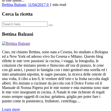
la mia spalla...
Bettina Balzani
,
11/04/2017
0
1 min
read
Cerca la ricetta
Bettina Balzani
Ciao, mi chiamo Bettina, sono nata a Cesena, ho studiato a Bologna
ed a New York ed adesso vivo fra Cesena e Milano. Questo blog
riflette le mie vere passioni: la cucina, i viaggi, la fotografia, le
colazioni che iniziano presto e finiscono all’ora di pranzo, le cene
con gli amici, i pranzi in famiglia con i miei genitori mia sorella ed i
miei amatissimi nipotini, le sagre paesane, la ricerca delle osterie di
una volta, il cibo a km 0, le verdure dell’orto e la frutta raccolta dagli
alberi. Ho iniziato a cucinare da piccola con il Dolce Forno ed il
Manuale di Nonna Papera poi le mie nonne e mia mamma sono state
le mie vere insegnanti in cucina. A Natale le mie richieste di regali
erano sempre oggetti di cucina: gelatiera, griglia per poter fare i
panini come in paninoteca, frullatore, centrifuga…
Learn more