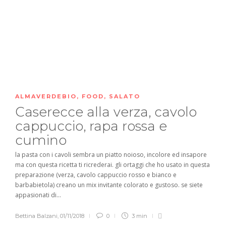
ALMAVERDEBIO
,
FOOD
,
SALATO
Caserecce alla verza, cavolo
cappuccio, rapa rossa e
cumino
la pasta con i cavoli sembra un piatto noioso, incolore ed insapore
ma con questa ricetta ti ricrederai. gli ortaggi che ho usato in questa
preparazione (verza, cavolo cappuccio rosso e bianco e
barbabietola) creano un mix invitante colorato e gustoso. se siete
appasionati di...
Bettina Balzani
,
01/11/2018
0
3 min