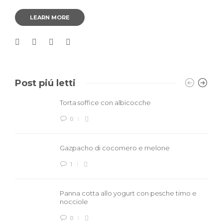
LEARN MORE
Post piú letti
Torta soffice con albicocche
0
Gazpacho di cocomero e melone
1
Panna cotta allo yogurt con pesche timo e
nocciole
0