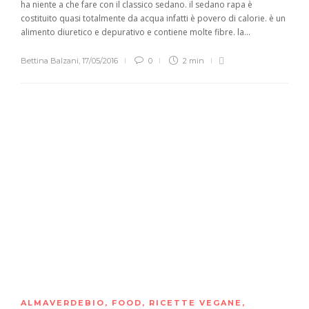
ha niente a che fare con il classico sedano. il sedano rapa è
costituito quasi totalmente da acqua infatti è povero di calorie. è un
alimento diuretico e depurativo e contiene molte fibre. la...
Bettina Balzani
,
17/05/2016
0
2 min
ALMAVERDEBIO
,
FOOD
,
RICETTE VEGANE
,