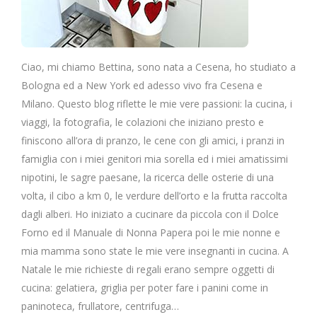
Ciao, mi chiamo Bettina, sono nata a Cesena, ho studiato a
Bologna ed a New York ed adesso vivo fra Cesena e
Milano. Questo blog riflette le mie vere passioni: la cucina, i
viaggi, la fotografia, le colazioni che iniziano presto e
finiscono all’ora di pranzo, le cene con gli amici, i pranzi in
famiglia con i miei genitori mia sorella ed i miei amatissimi
nipotini, le sagre paesane, la ricerca delle osterie di una
volta, il cibo a km 0, le verdure dell’orto e la frutta raccolta
dagli alberi. Ho iniziato a cucinare da piccola con il Dolce
Forno ed il Manuale di Nonna Papera poi le mie nonne e
mia mamma sono state le mie vere insegnanti in cucina. A
Natale le mie richieste di regali erano sempre oggetti di
cucina: gelatiera, griglia per poter fare i panini come in
paninoteca, frullatore, centrifuga…