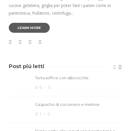
cucina: gelatiera, griglia per poter fare i panini come in
paninoteca, frullatore, centrifuga…
LEARN MORE
Post piú letti
Torta soffice con albicocche
0
Gazpacho di cocomero e melone
1
Panna cotta allo yogurt con pesche timo e