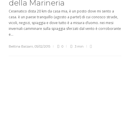
della Marineria
Cesenatico dista 20 km da casa mia, è un posto dove mi sento a
casa. è un paese tranquillo (agosto a parte!) di cui conosco strade,
vicoli, negozi, spiaggia e dove tutto è a misura d’uomo. nei mesi
invernali camminare sulla spiaggia sferzati dal vento è corroborante
e...
Bettina Balzani
,
05/02/2015
0
3 min