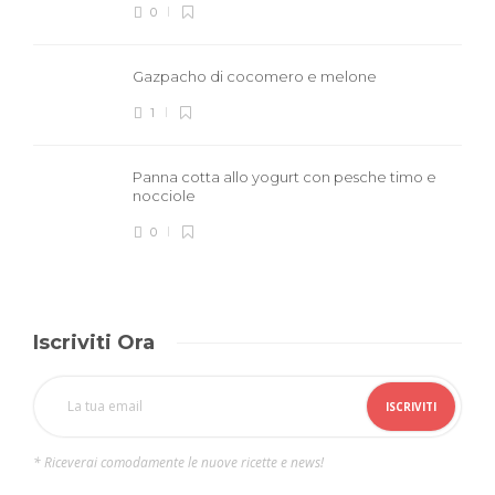
0
Gazpacho di cocomero e melone
1
Panna cotta allo yogurt con pesche timo e
nocciole
0
Iscriviti Ora
* Riceverai comodamente le nuove ricette e news!