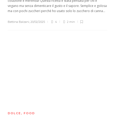
colazione e merenda! Questa ricetta è stata pensata per chi è
vegano ma senza dimenticare il gusto e il sapore. Semplice e golosa
ma con pochi zuccheri perchè ho usato solo lo zucchero di canna...
Bettina Balzani
,
20/02/2025
4
2 min
DOLCE
,
FOOD