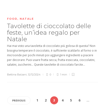
FOOD
,
NATALE
Tavolette di cioccolato delle
feste, un’idea regalo per
Natale
Hai mai visto una tavoletta di cioccolato più golosa di questa? Non
bisogna temperare il cioccolato, è sufficiente scaldarlo al forno o in
microonde per pochi minuti poi aggiungere ingredienti a piacere
per decorare. Puoi usare frutta secca, frutta essiccata, cioccolatini,
salatini, zuccherini… Queste tavolette di cioccolato farcite...
Bettina Balzani
,
12/12/2024
0
1 min
1
2
3
4
5
6
…
PREVIOUS