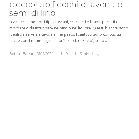
cioccolato fiocchi di avena e
semi di lino
I cantucci sono dolci tipici toscani, croccanti e friabili perfetti da
mordere o da inzuppare nel vino o nel liquore. Questi biscotti sono
ideali da servire a tavola a fine pasto. I cantucci sono conosciuti
anche con il nome originale di “biscotti di Prato”, sono...
Bettina Balzani
,
16/12/2024
0
3 min