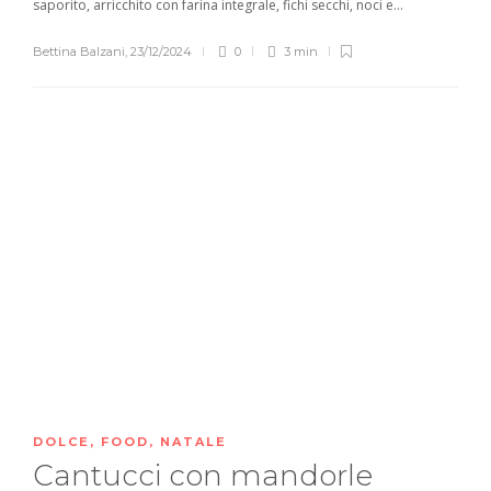
saporito, arricchito con farina integrale, fichi secchi, noci e...
Bettina Balzani
,
23/12/2024
0
3 min
DOLCE
,
FOOD
,
NATALE
Cantucci con mandorle