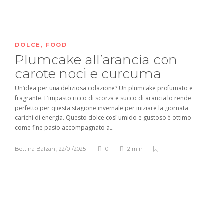
DOLCE
,
FOOD
Plumcake all’arancia con
carote noci e curcuma
Un’idea per una deliziosa colazione? Un plumcake profumato e
fragrante. L’impasto ricco di scorza e succo di arancia lo rende
perfetto per questa stagione invernale per iniziare la giornata
carichi di energia. Questo dolce così umido e gustoso è ottimo
come fine pasto accompagnato a...
Bettina Balzani
,
22/01/2025
0
2 min