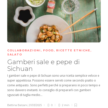
COLLABORAZIONI
,
FOOD
,
RICETTE ETNICHE
,
SALATO
Gamberi sale e pepe di
Sichuan
I gamberi sale e pepe di Sichuan sono una ricetta semplice veloce e
super appetitosa. Possono essere serviti come secondo piatto o
come antipasto. Sono perfetti perché si preparano in poco tempo e
sono davvero invitanti. Io consiglio di prepararli con gamberi
sgusciati di taglia medio...
Bettina Balzani
,
21/03/2025
0
2 min