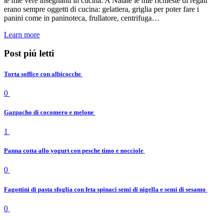
le mie vere insegnanti in cucina. A Natale le mie richieste di regali
erano sempre oggetti di cucina: gelatiera, griglia per poter fare i
panini come in paninoteca, frullatore, centrifuga…
Learn more
Post piú letti
Torta soffice con albicocche
0
Gazpacho di cocomero e melone
1
Panna cotta allo yogurt con pesche timo e nocciole
0
Fagottini di pasta sfoglia con feta spinaci semi di nigella e semi di sesamo
0