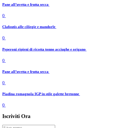
Pane all’uvetta e frutta secca
0
Clafoutis alle ciliegie e mandorle
0
Peperoni ripieni di ricotta tonno acciughe e origano
0
Pane all’uvetta e frutta secca
0
Piadina romagnola IGP in stile galette bretonne
0
Iscriviti Ora