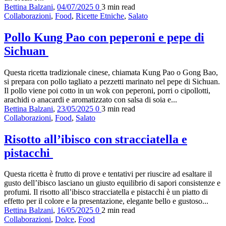
Bettina Balzani
,
04/07/2025
0
3 min
read
Collaborazioni
,
Food
,
Ricette Etniche
,
Salato
Pollo Kung Pao con peperoni e pepe di
Sichuan
Questa ricetta tradizionale cinese, chiamata Kung Pao o Gong Bao,
si prepara con pollo tagliato a pezzetti marinato nel pepe di Sichuan.
Il pollo viene poi cotto in un wok con peperoni, porri o cipollotti,
arachidi o anacardi e aromatizzato con salsa di soia e...
Bettina Balzani
,
23/05/2025
0
3 min
read
Collaborazioni
,
Food
,
Salato
Risotto all’ibisco con stracciatella e
pistacchi
Questa ricetta è frutto di prove e tentativi per riuscire ad esaltare il
gusto dell’ibisco lasciano un giusto equilibrio di sapori consistenze e
profumi. Il risotto all’ibisco stracciatella e pistacchi è un piatto di
effetto per il colore e la presentazione, elegante bello e gustoso...
Bettina Balzani
,
16/05/2025
0
2 min
read
Collaborazioni
,
Dolce
,
Food