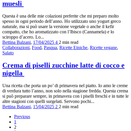
muesli
Questa è una delle mie colazioni preferite che mi preparo molto
spesso in ogni periodo dell’anno. Ho utilizzato uno yogurt greco
naturale, ma si può usare la versione vegetale o anche il kefir
compatto, che ho aromatizzato con l’Ibisco (Cannamela) e lo
sciroppo d’acero. Lo...
Bettina Balzani
,
17/04/2025
4
2 min
read
Collaborazioni
,
Food
,
Pasqua
,
Ricette Etniche
,
Ricette vegane
,
Salato
Crema di piselli zucchine latte di cocco e
nigella
Una ricetta che porta un po’ di primavera nel piatto. Io amo le creme
di verdura tutto l’anno, non solo nella stagione fredda. Questa crema
si può preparare sempre, in primavera con i piselli freschi e in tutte le
altre stagioni con quelli surgelati. Servono pochi...
Bettina Balzani
,
15/04/2025
2
2 min
read
Previous
1
2