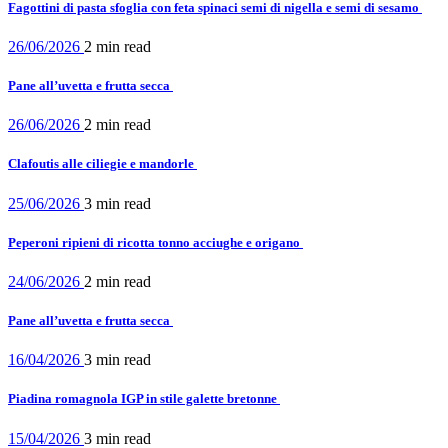
Fagottini di pasta sfoglia con feta spinaci semi di nigella e semi di sesamo
26/06/2026
2 min
read
Pane all’uvetta e frutta secca
26/06/2026
2 min
read
Clafoutis alle ciliegie e mandorle
25/06/2026
3 min
read
Peperoni ripieni di ricotta tonno acciughe e origano
24/06/2026
2 min
read
Pane all’uvetta e frutta secca
16/04/2026
3 min
read
Piadina romagnola IGP in stile galette bretonne
15/04/2026
3 min
read