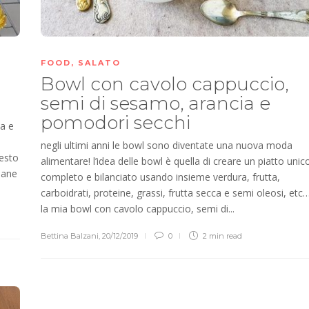
FOOD
,
SALATO
Bowl con cavolo cappuccio,
semi di sesamo, arancia e
pomodori secchi
na e
negli ultimi anni le bowl sono diventate una nuova moda
esto
alimentare! l’idea delle bowl è quella di creare un piatto unic
Pane
completo e bilanciato usando insieme verdura, frutta,
carboidrati, proteine, grassi, frutta secca e semi oleosi, etc
la mia bowl con cavolo cappuccio, semi di...
Bettina Balzani
,
20/12/2019
0
2 min
read