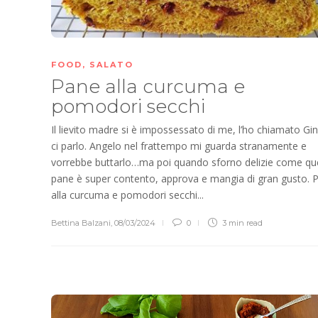
FOOD
,
SALATO
Pane alla curcuma e
pomodori secchi
Il lievito madre si è impossessato di me, l’ho chiamato Gi
ci parlo. Angelo nel frattempo mi guarda stranamente e
vorrebbe buttarlo…ma poi quando sforno delizie come qu
pane è super contento, approva e mangia di gran gusto. 
alla curcuma e pomodori secchi...
Bettina Balzani
,
08/03/2024
0
3 min
read