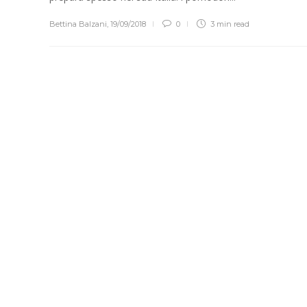
Bettina Balzani
,
19/09/2018
0
3 min
read