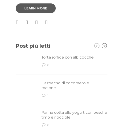
LEARN MORE
Post piú letti
Torta soffice con albicocche
0
Gazpacho di cocomero e
melone
1
Panna cotta allo yogurt con pesche
timo e nocciole
0