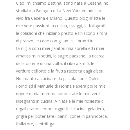
Ciao, mi chiamo Bettina, sono nata a Cesena, ho
studiato a Bologna ed a New York ed adesso
vivo fra Cesena e Milano. Questo blog riflette le
mie vere passioni: la cucina, i viaggi, la fotografia,
le colazioni che iniziano presto e finiscono all’ora
di pranzo, le cene con gli amici, i pranzi in
famiglia con i miei genitori mia sorella ed i miei
amatissimi nipotini, le sagre paesane, la ricerca
delle osterie di una volta, il cibo a km 0, le
verdure dell’orto e la frutta raccolta dagli alberi.
Ho iniziato a cucinare da piccola con il Dolce
Forno ed il Manuale di Nonna Papera poi le mie
nonne e mia mamma sono state le mie vere
insegnanti in cucina. A Natale le mie richieste di
regali erano sempre oggetti di cucina: gelatiera,
griglia per poter fare i panini come in paninoteca,
frullatore, centrifuga…