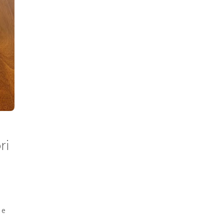
ri
 e