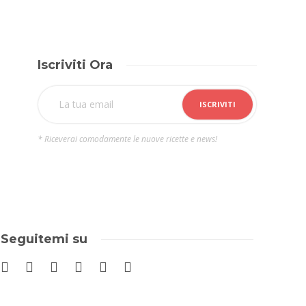
Iscriviti Ora
* Riceverai comodamente le nuove ricette e news!
Seguitemi su