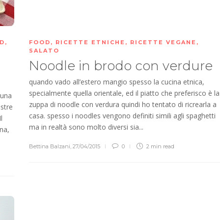
D
,
FOOD
,
RICETTE ETNICHE
,
RICETTE VEGANE
,
SALATO
Noodle in brodo con verdure
quando vado all’estero mangio spesso la cucina etnica,
specialmente quella orientale, ed il piatto che preferisco è la
 una
zuppa di noodle con verdura quindi ho tentato di ricrearla a
estre
casa. spesso i noodles vengono definiti simili agli spaghetti
l
ma in realtà sono molto diversi sia...
na,
Bettina Balzani
,
27/04/2015
0
2 min
read