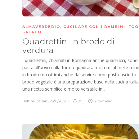
ALMAVERDEBIO
,
CUCINARE CON I BAMBINI
,
FOO
SALATO
Quadrettini in brodo di
verdura
I quadrettini, chiamati in Romagna anche quadrucci, sono
pasta all’uovo dalla forma quadrata molto usati nelle min
in brodo ma ottimi anche da servire come pasta asciutta. I
brodo vegetale è una preparazione base della cucina italia
una ricetta semplice e molto versatile in...
Bettina Balzani
,
26/11/2019
0
2 min
read