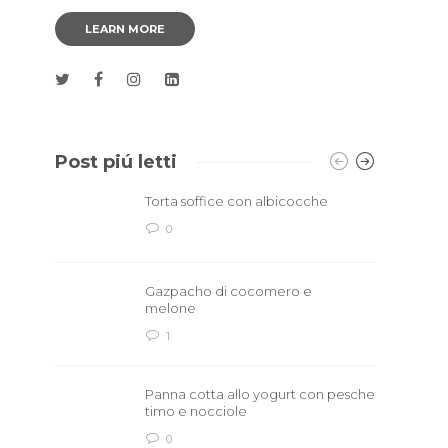
LEARN MORE
Post piú letti
Torta soffice con albicocche
0
Gazpacho di cocomero e
melone
1
Panna cotta allo yogurt con pesche
timo e nocciole
0