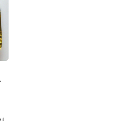
e
 il