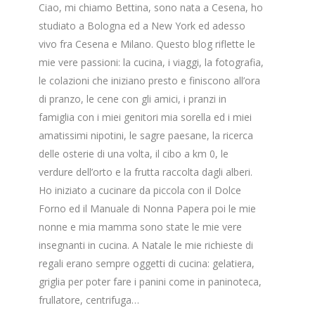
Ciao, mi chiamo Bettina, sono nata a Cesena, ho
studiato a Bologna ed a New York ed adesso
vivo fra Cesena e Milano. Questo blog riflette le
mie vere passioni: la cucina, i viaggi, la fotografia,
le colazioni che iniziano presto e finiscono all’ora
di pranzo, le cene con gli amici, i pranzi in
famiglia con i miei genitori mia sorella ed i miei
amatissimi nipotini, le sagre paesane, la ricerca
delle osterie di una volta, il cibo a km 0, le
verdure dell’orto e la frutta raccolta dagli alberi.
Ho iniziato a cucinare da piccola con il Dolce
Forno ed il Manuale di Nonna Papera poi le mie
nonne e mia mamma sono state le mie vere
insegnanti in cucina. A Natale le mie richieste di
regali erano sempre oggetti di cucina: gelatiera,
griglia per poter fare i panini come in paninoteca,
frullatore, centrifuga…