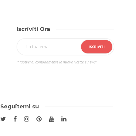
Iscriviti Ora
* Riceverai comodamente le nuove ricette e news!
Seguitemi su