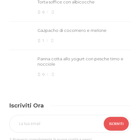
Torta soffice con albicocche
0
Gazpacho di cocomero e melone
1
Panna cotta allo yogurt con pesche timo e
nocciole
0
Iscriviti Ora
* Riceverai comodamente le nuove ricette e news!