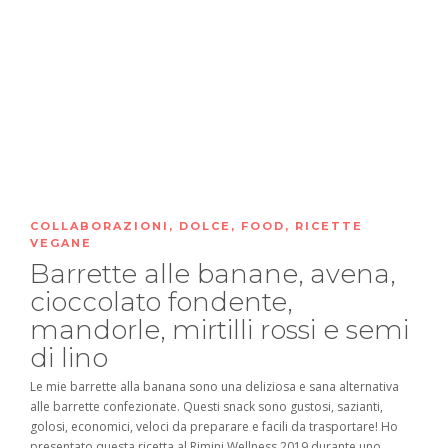
COLLABORAZIONI
,
DOLCE
,
FOOD
,
RICETTE
VEGANE
Barrette alle banane, avena,
cioccolato fondente,
mandorle, mirtilli rossi e semi
di lino
Le mie barrette alla banana sono una deliziosa e sana alternativa
alle barrette confezionate. Questi snack sono gustosi, sazianti,
golosi, economici, veloci da preparare e facili da trasportare! Ho
presentato questa ricetta al Rimini Wellness 2019 durante uno