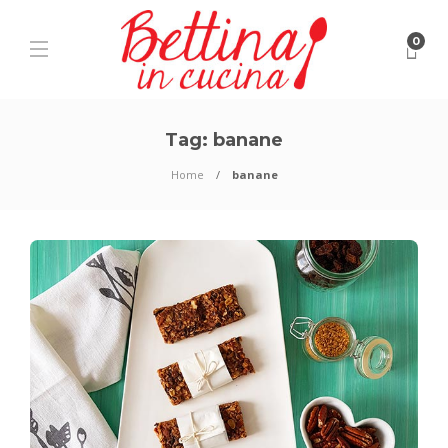
0
Tag:
banane
Home
banane