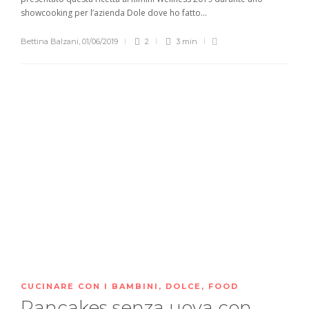
showcooking per l’azienda Dole dove ho fatto...
Bettina Balzani
,
01/06/2019
2
3 min
CUCINARE CON I BAMBINI
,
DOLCE
,
FOOD
Pancakes senza uova con