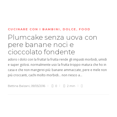
CUCINARE CON I BAMBINI
,
DOLCE
,
FOOD
Plumcake senza uova con
pere banane noci e
cioccolato fondente
adoro i dolci con la frutta! la frutta rende gli impasti morbidi, umidi
e super golosi. normalmente uso la frutta troppo matura che ho in
casa e che non mangerei più: banane ammaccate, pere e mele non
più croccanti, cachi molto morbidi… non riesco a...
Bettina Balzani
,
09/05/2016
0
2 min