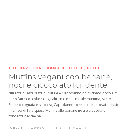
CUCINARE CON I BAMBINI
,
DOLCE
,
FOOD
Muffins vegani con banane,
noci e cioccolato fondente
durante queste feste di Natale e Capodanno ho cucinato poco e mi
sono fatta coccolare dagli altri in cucina: Natale mamma, Santo
Stefano cognata e suocera, Capodanno cognato. ho trovato giusto
il tempo di fare questi Muffins alle banane noci e cioccolato
fondente perchè nei...
Bettina Balzani
,
09/01/2015
0
2 min