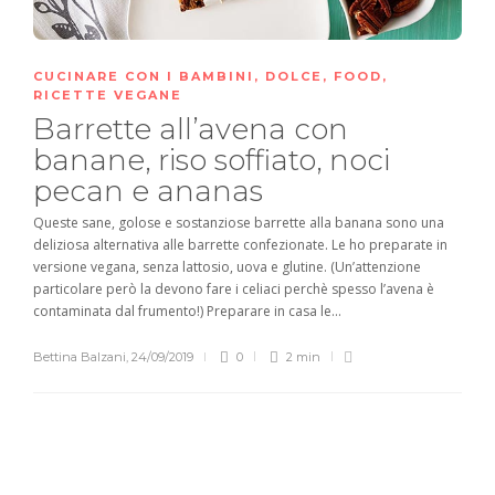
CUCINARE CON I BAMBINI
,
DOLCE
,
FOOD
,
RICETTE VEGANE
Barrette all’avena con
banane, riso soffiato, noci
pecan e ananas
Queste sane, golose e sostanziose barrette alla banana sono una
deliziosa alternativa alle barrette confezionate. Le ho preparate in
versione vegana, senza lattosio, uova e glutine. (Un’attenzione
particolare però la devono fare i celiaci perchè spesso l’avena è
contaminata dal frumento!) Preparare in casa le...
Bettina Balzani
,
24/09/2019
0
2 min