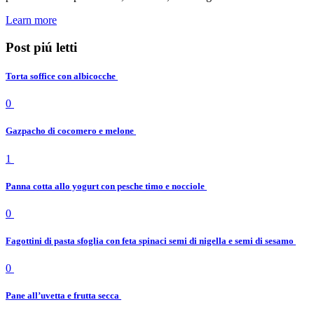
Learn more
Post piú letti
Torta soffice con albicocche
0
Gazpacho di cocomero e melone
1
Panna cotta allo yogurt con pesche timo e nocciole
0
Fagottini di pasta sfoglia con feta spinaci semi di nigella e semi di sesamo
0
Pane all’uvetta e frutta secca