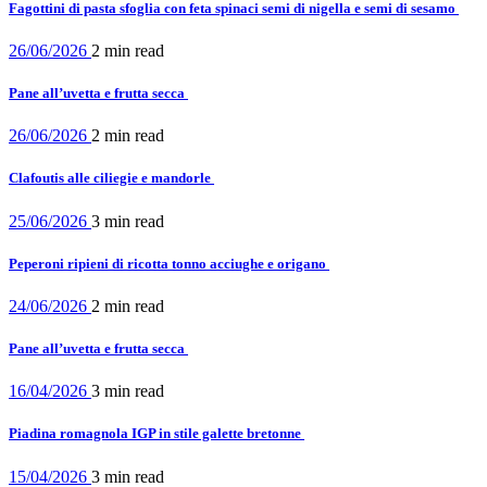
Fagottini di pasta sfoglia con feta spinaci semi di nigella e semi di sesamo
26/06/2026
2 min
read
Pane all’uvetta e frutta secca
26/06/2026
2 min
read
Clafoutis alle ciliegie e mandorle
25/06/2026
3 min
read
Peperoni ripieni di ricotta tonno acciughe e origano
24/06/2026
2 min
read
Pane all’uvetta e frutta secca
16/04/2026
3 min
read
Piadina romagnola IGP in stile galette bretonne
15/04/2026
3 min
read