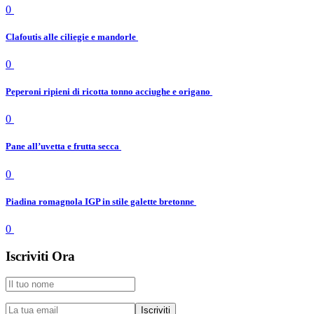
0
Clafoutis alle ciliegie e mandorle
0
Peperoni ripieni di ricotta tonno acciughe e origano
0
Pane all’uvetta e frutta secca
0
Piadina romagnola IGP in stile galette bretonne
0
Iscriviti Ora