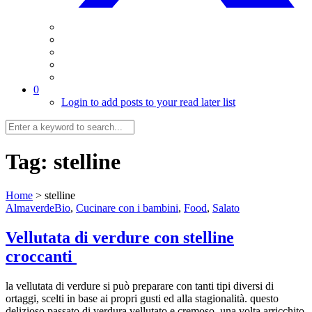
0
Login to add posts to your read later list
Tag:
stelline
Home
>
stelline
AlmaverdeBio
,
Cucinare con i bambini
,
Food
,
Salato
Vellutata di verdure con stelline
croccanti
la vellutata di verdure si può preparare con tanti tipi diversi di
ortaggi, scelti in base ai propri gusti ed alla stagionalità. questo
delizioso passato di verdura vellutato e cremoso, una volta arricchito