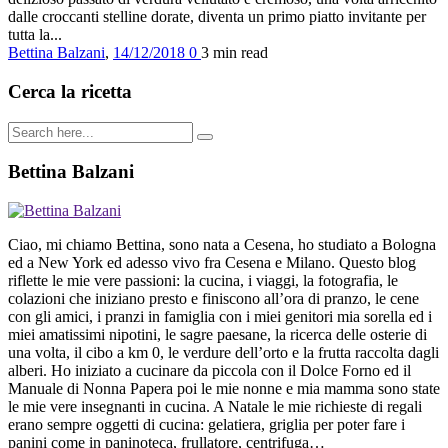
dalle croccanti stelline dorate, diventa un primo piatto invitante per
tutta la...
Bettina Balzani
,
14/12/2018
0
3 min
read
Cerca la ricetta
Bettina Balzani
Ciao, mi chiamo Bettina, sono nata a Cesena, ho studiato a Bologna
ed a New York ed adesso vivo fra Cesena e Milano. Questo blog
riflette le mie vere passioni: la cucina, i viaggi, la fotografia, le
colazioni che iniziano presto e finiscono all’ora di pranzo, le cene
con gli amici, i pranzi in famiglia con i miei genitori mia sorella ed i
miei amatissimi nipotini, le sagre paesane, la ricerca delle osterie di
una volta, il cibo a km 0, le verdure dell’orto e la frutta raccolta dagli
alberi. Ho iniziato a cucinare da piccola con il Dolce Forno ed il
Manuale di Nonna Papera poi le mie nonne e mia mamma sono state
le mie vere insegnanti in cucina. A Natale le mie richieste di regali
erano sempre oggetti di cucina: gelatiera, griglia per poter fare i
panini come in paninoteca, frullatore, centrifuga…