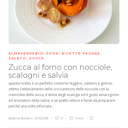
ALMAVERDEBIO
,
FOOD
,
RICETTE VEGANE
,
SALATO
,
ZUCCA
Zucca al forno con nocciole,
scalogni e salvia
questa ricetta è un perfetto contorno leggero, salutare e goloso.
ottimo l’abbinamento della croccantezza delle nocciole con la
cremosità della zucca, il dolce degli scalogni ed il gusto amarognolo
ed aromatico della salvia. è un piatto veloce e facile da preparare
perchè una volta infornata...
Bettina Balzani
,
31/10/2016
0
3 min