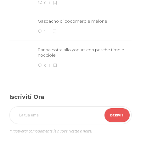
0
Gazpacho di cocomero e melone
1
Panna cotta allo yogurt con pesche timo e
nocciole
0
Iscriviti Ora
* Riceverai comodamente le nuove ricette e news!