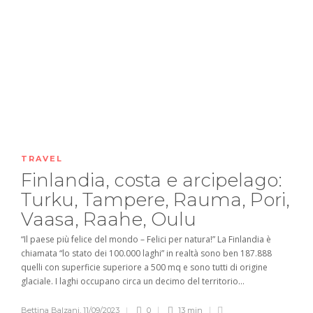
TRAVEL
Finlandia, costa e arcipelago:
Turku, Tampere, Rauma, Pori,
Vaasa, Raahe, Oulu
“Il paese più felice del mondo – Felici per natura!” La Finlandia è
chiamata “lo stato dei 100.000 laghi” in realtà sono ben 187.888
quelli con superficie superiore a 500 mq e sono tutti di origine
glaciale. I laghi occupano circa un decimo del territorio...
Bettina Balzani
,
11/09/2023
0
13 min