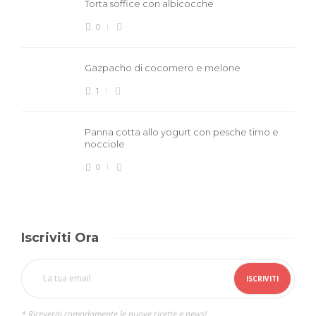
Torta soffice con albicocche
0
Gazpacho di cocomero e melone
1
Panna cotta allo yogurt con pesche timo e
nocciole
0
Iscriviti Ora
* Riceverai comodamente le nuove ricette e news!