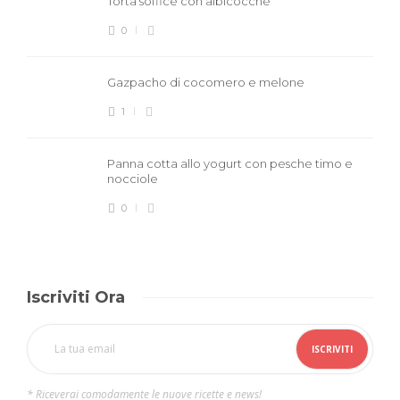
Torta soffice con albicocche
0
Gazpacho di cocomero e melone
1
Panna cotta allo yogurt con pesche timo e
nocciole
0
Iscriviti Ora
* Riceverai comodamente le nuove ricette e news!