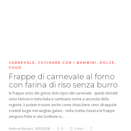
CARNEVALE
,
CUCINARE CON I BAMBINI
,
DOLCE
,
FOOD
Frappe di carnevale al forno
con farina di riso senza burro
le frappe sono dei golosi dolci tipici del carnevale. questi dolcetti
sono famosi in tutta Italia e cambiano nome a seconda della
regione, li potete trovare anche come chiacchere cenci sfrappole
crastoli bugie meraviglias galani… nella ricetta classica le frappe
vengono fritte in olio bollente io...
Bettina Balzani
,
30/01/2018
0
2 min