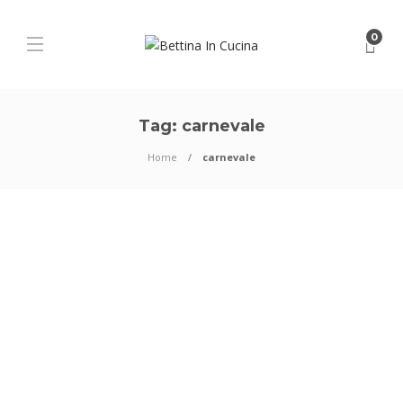
0
Tag:
carnevale
Home
carnevale