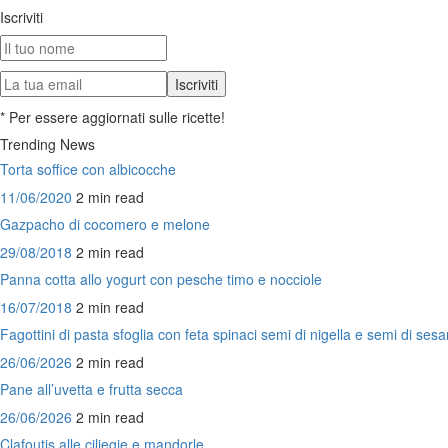
Iscriviti
* Per essere aggiornati sulle ricette!
Trending News
Torta soffice con albicocche
11/06/2020
2 min
read
Gazpacho di cocomero e melone
29/08/2018
2 min
read
Panna cotta allo yogurt con pesche timo e nocciole
16/07/2018
2 min
read
Fagottini di pasta sfoglia con feta spinaci semi di nigella e semi di se
26/06/2026
2 min
read
Pane all’uvetta e frutta secca
26/06/2026
2 min
read
Clafoutis alle ciliegie e mandorle