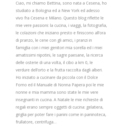
Ciao, mi chiamo Bettina, sono nata a Cesena, ho
studiato a Bologna ed a New York ed adesso
vivo fra Cesena e Milano. Questo blog riflette le
mie vere passioni: la cucina, i viaggi, la fotografia,
le colazioni che iniziano presto e finiscono all’ora
di pranzo, le cene con gli amici, i pranzi in
famiglia con i miei genitori mia sorella ed i miei
amatissimi nipotini, le sagre paesane, la ricerca
delle osterie di una volta, il cibo a km 0, le
verdure dell’orto e la frutta raccolta dagli alberi.
Ho iniziato a cucinare da piccola con il Dolce
Forno ed il Manuale di Nonna Papera poi le mie
nonne e mia mamma sono state le mie vere
insegnanti in cucina. A Natale le mie richieste di
regali erano sempre oggetti di cucina: gelatiera,
griglia per poter fare i panini come in paninoteca,
frullatore, centrifuga…