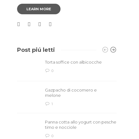
LEARN MORE
Post piú letti
Torta soffice con albicocche
0
Gazpacho di cocomero e
melone
1
Panna cotta allo yogurt con pesche
timo e nocciole
0