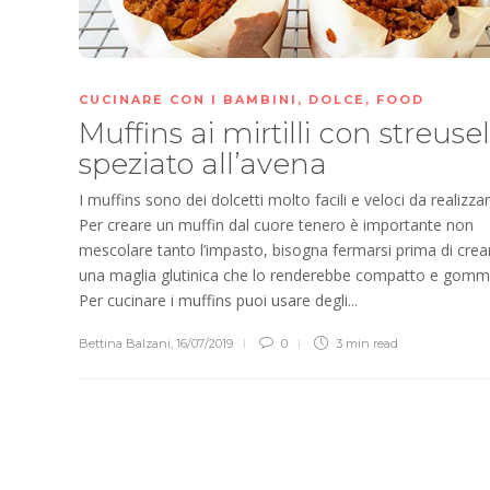
CUCINARE CON I BAMBINI
,
DOLCE
,
FOOD
Muffins ai mirtilli con streusel
speziato all’avena
I muffins sono dei dolcetti molto facili e veloci da realizzar
Per creare un muffin dal cuore tenero è importante non
mescolare tanto l’impasto, bisogna fermarsi prima di crea
una maglia glutinica che lo renderebbe compatto e gom
Per cucinare i muffins puoi usare degli...
Bettina Balzani
,
16/07/2019
0
3 min
read