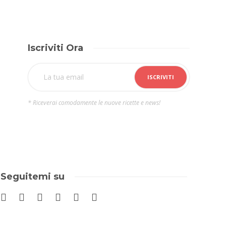
Iscriviti Ora
* Riceverai comodamente le nuove ricette e news!
Seguitemi su