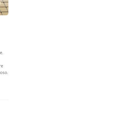
e.
re
moso.