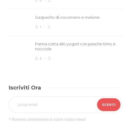
0
Gazpacho di cocomero e melone
1
Panna cotta allo yogurt con pesche timo e
nocciole
0
Iscriviti Ora
* Riceverai comodamente le nuove ricette e news!