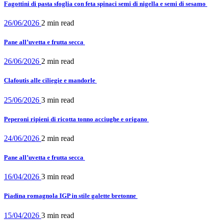
Fagottini di pasta sfoglia con feta spinaci semi di nigella e semi di sesamo
26/06/2026
2 min
read
Pane all’uvetta e frutta secca
26/06/2026
2 min
read
Clafoutis alle ciliegie e mandorle
25/06/2026
3 min
read
Peperoni ripieni di ricotta tonno acciughe e origano
24/06/2026
2 min
read
Pane all’uvetta e frutta secca
16/04/2026
3 min
read
Piadina romagnola IGP in stile galette bretonne
15/04/2026
3 min
read