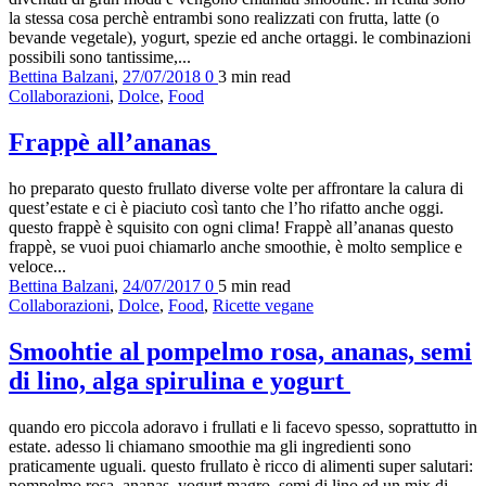
la stessa cosa perchè entrambi sono realizzati con frutta, latte (o
bevande vegetale), yogurt, spezie ed anche ortaggi. le combinazioni
possibili sono tantissime,...
Bettina Balzani
,
27/07/2018
0
3 min
read
Collaborazioni
,
Dolce
,
Food
Frappè all’ananas
ho preparato questo frullato diverse volte per affrontare la calura di
quest’estate e ci è piaciuto così tanto che l’ho rifatto anche oggi.
questo frappè è squisito con ogni clima! Frappè all’ananas questo
frappè, se vuoi puoi chiamarlo anche smoothie, è molto semplice e
veloce...
Bettina Balzani
,
24/07/2017
0
5 min
read
Collaborazioni
,
Dolce
,
Food
,
Ricette vegane
Smoohtie al pompelmo rosa, ananas, semi
di lino, alga spirulina e yogurt
quando ero piccola adoravo i frullati e li facevo spesso, soprattutto in
estate. adesso li chiamano smoothie ma gli ingredienti sono
praticamente uguali. questo frullato è ricco di alimenti super salutari:
pompelmo rosa, ananas, yogurt magro, semi di lino ed un mix di