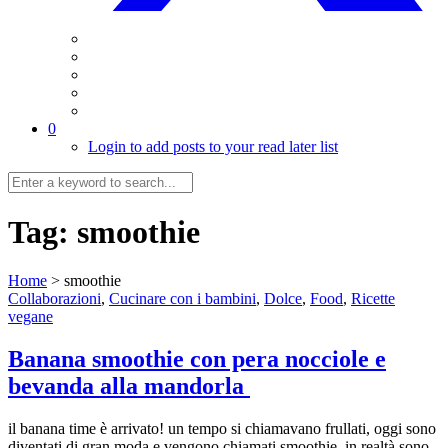
0
Login to add posts to your read later list
Tag:
smoothie
Home
>
smoothie
Collaborazioni
,
Cucinare con i bambini
,
Dolce
,
Food
,
Ricette
vegane
Banana smoothie con pera nocciole e
bevanda alla mandorla
il banana time è arrivato! un tempo si chiamavano frullati, oggi sono
diventati di gran moda e vengono chiamati smoothie. in realtà sono