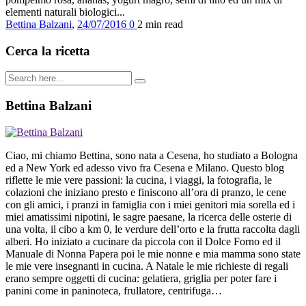
elementi naturali biologici...
Bettina Balzani
,
24/07/2016
0
2 min
read
Cerca la ricetta
Bettina Balzani
Ciao, mi chiamo Bettina, sono nata a Cesena, ho studiato a Bologna
ed a New York ed adesso vivo fra Cesena e Milano. Questo blog
riflette le mie vere passioni: la cucina, i viaggi, la fotografia, le
colazioni che iniziano presto e finiscono all’ora di pranzo, le cene
con gli amici, i pranzi in famiglia con i miei genitori mia sorella ed i
miei amatissimi nipotini, le sagre paesane, la ricerca delle osterie di
una volta, il cibo a km 0, le verdure dell’orto e la frutta raccolta dagli
alberi. Ho iniziato a cucinare da piccola con il Dolce Forno ed il
Manuale di Nonna Papera poi le mie nonne e mia mamma sono state
le mie vere insegnanti in cucina. A Natale le mie richieste di regali
erano sempre oggetti di cucina: gelatiera, griglia per poter fare i
panini come in paninoteca, frullatore, centrifuga…