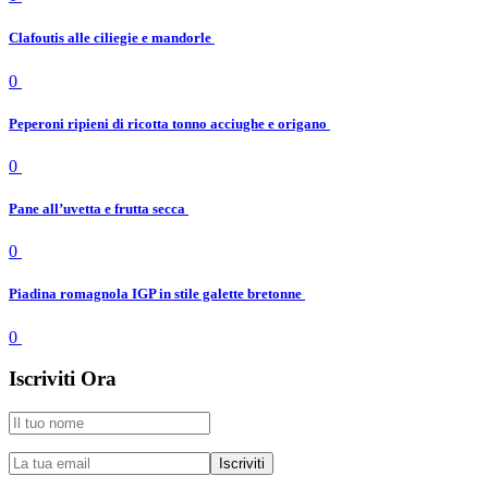
Clafoutis alle ciliegie e mandorle
0
Peperoni ripieni di ricotta tonno acciughe e origano
0
Pane all’uvetta e frutta secca
0
Piadina romagnola IGP in stile galette bretonne
0
Iscriviti Ora