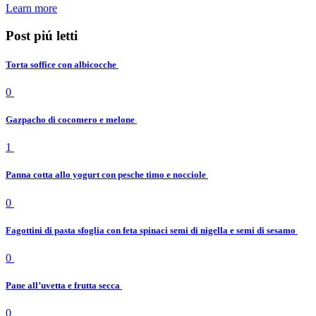
Learn more
Post piú letti
Torta soffice con albicocche
0
Gazpacho di cocomero e melone
1
Panna cotta allo yogurt con pesche timo e nocciole
0
Fagottini di pasta sfoglia con feta spinaci semi di nigella e semi di sesamo
0
Pane all’uvetta e frutta secca
0