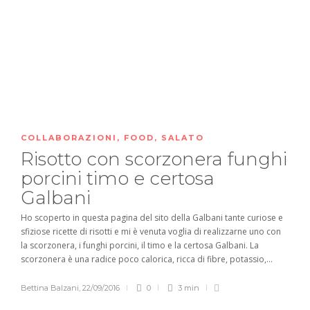
COLLABORAZIONI
,
FOOD
,
SALATO
Risotto con scorzonera funghi
porcini timo e certosa
Galbani
Ho scoperto in questa pagina del sito della Galbani tante curiose e
sfiziose ricette di risotti e mi è venuta voglia di realizzarne uno con
la scorzonera, i funghi porcini, il timo e la certosa Galbani. La
scorzonera è una radice poco calorica, ricca di fibre, potassio,...
Bettina Balzani
,
22/09/2016
0
3 min