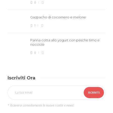
0
Gazpacho di cocomero e melone
1
Panna cotta allo yogurt con pesche timo e
nocciole
0
Iscriviti Ora
* Riceverai comodamente le nuove ricette e news!