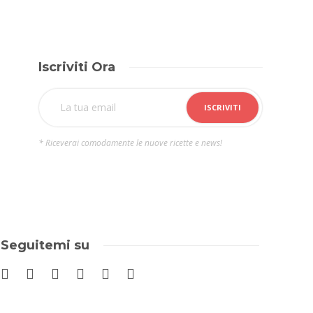
Iscriviti Ora
* Riceverai comodamente le nuove ricette e news!
Seguitemi su