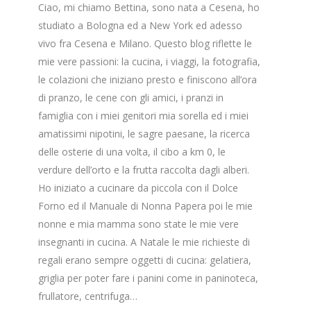
Ciao, mi chiamo Bettina, sono nata a Cesena, ho
studiato a Bologna ed a New York ed adesso
vivo fra Cesena e Milano. Questo blog riflette le
mie vere passioni: la cucina, i viaggi, la fotografia,
le colazioni che iniziano presto e finiscono all’ora
di pranzo, le cene con gli amici, i pranzi in
famiglia con i miei genitori mia sorella ed i miei
amatissimi nipotini, le sagre paesane, la ricerca
delle osterie di una volta, il cibo a km 0, le
verdure dell’orto e la frutta raccolta dagli alberi.
Ho iniziato a cucinare da piccola con il Dolce
Forno ed il Manuale di Nonna Papera poi le mie
nonne e mia mamma sono state le mie vere
insegnanti in cucina. A Natale le mie richieste di
regali erano sempre oggetti di cucina: gelatiera,
griglia per poter fare i panini come in paninoteca,
frullatore, centrifuga…