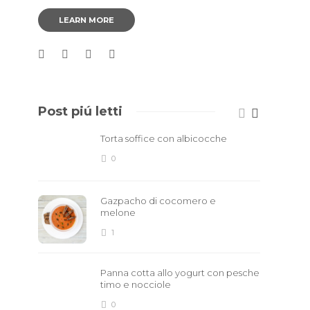
LEARN MORE
Post piú letti
Torta soffice con albicocche
0
Gazpacho di cocomero e
melone
1
Panna cotta allo yogurt con pesche
timo e nocciole
0