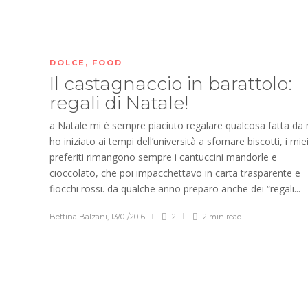
DOLCE
,
FOOD
Il castagnaccio in barattolo:
regali di Natale!
a Natale mi è sempre piaciuto regalare qualcosa fatta da
ho iniziato ai tempi dell’università a sfornare biscotti, i mie
preferiti rimangono sempre i cantuccini mandorle e
cioccolato, che poi impacchettavo in carta trasparente e
fiocchi rossi. da qualche anno preparo anche dei “regali...
Bettina Balzani
,
13/01/2016
2
2 min
read