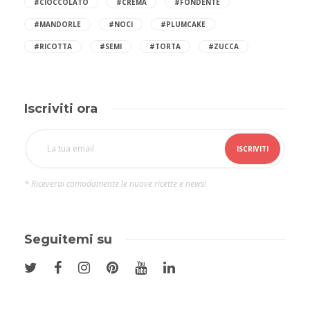
#CIOCCOLATO
#CREMA
#FONDENTE
#MANDORLE
#NOCI
#PLUMCAKE
#RICOTTA
#SEMI
#TORTA
#ZUCCA
Iscriviti ora
* Riceverai comodamente le nuove ricette e news!
Seguitemi su