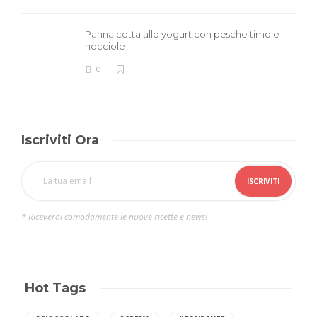
Panna cotta allo yogurt con pesche timo e
nocciole
0
Iscriviti Ora
* Riceverai comodamente le nuove ricette e news!
Hot Tags