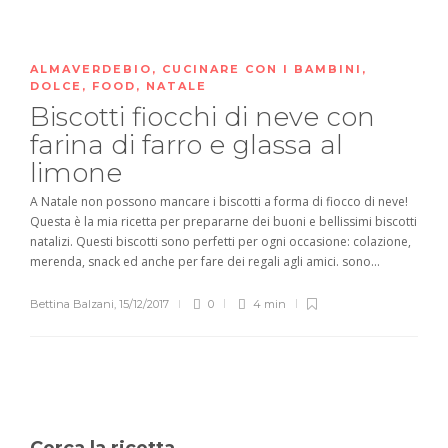
ALMAVERDEBIO
,
CUCINARE CON I BAMBINI
,
DOLCE
,
FOOD
,
NATALE
Biscotti fiocchi di neve con
farina di farro e glassa al
limone
A Natale non possono mancare i biscotti a forma di fiocco di neve!
Questa è la mia ricetta per prepararne dei buoni e bellissimi biscotti
natalizi. Questi biscotti sono perfetti per ogni occasione: colazione,
merenda, snack ed anche per fare dei regali agli amici. sono...
Bettina Balzani
,
15/12/2017
0
4 min