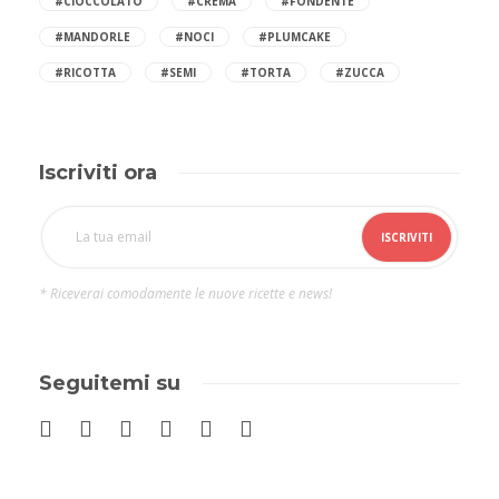
#CIOCCOLATO
#CREMA
#FONDENTE
#MANDORLE
#NOCI
#PLUMCAKE
#RICOTTA
#SEMI
#TORTA
#ZUCCA
Iscriviti ora
* Riceverai comodamente le nuove ricette e news!
Seguitemi su