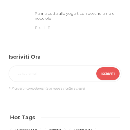
Panna cotta allo yogurt con pesche timo e
nocciole
0
Iscriviti Ora
* Riceverai comodamente le nuove ricette e news!
Hot Tags