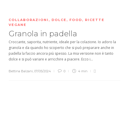
COLLABORAZIONI
,
DOLCE
,
FOOD
,
RICETTE
VEGANE
Granola in padella
Croccante, saporita, nutriente, ideale per la colazione. Io adoro la
granola e da quando ho scoperto che si può preparare anche in
padella la faccio ancora più spesso. La mia versione non è tanto
dolce e si può variare e arricchire a piacere. Ecco i...
Bettina Balzani
,
07/05/2024
0
4 min