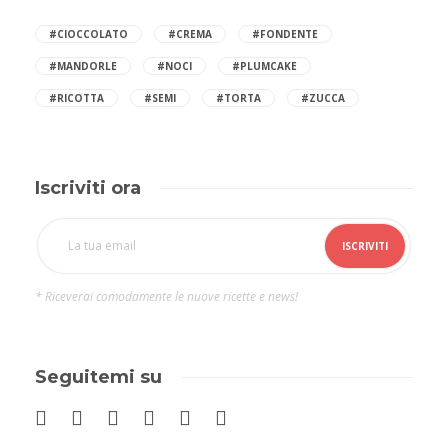
#CIOCCOLATO
#CREMA
#FONDENTE
#MANDORLE
#NOCI
#PLUMCAKE
#RICOTTA
#SEMI
#TORTA
#ZUCCA
Iscriviti ora
* Riceverai comodamente le nuove ricette e news!
Seguitemi su