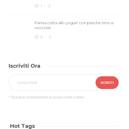
1
Panna cotta allo yogurt con pesche timo e
nocciole
0
Iscriviti Ora
* Riceverai comodamente le nuove ricette e news!
Hot Tags