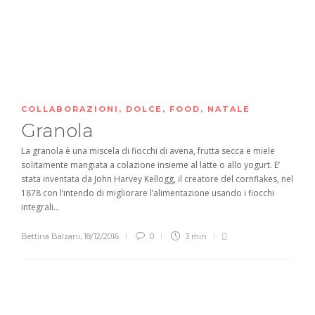
COLLABORAZIONI
,
DOLCE
,
FOOD
,
NATALE
Granola
La granola è una miscela di fiocchi di avena, frutta secca e miele
solitamente mangiata a colazione insieme al latte o allo yogurt. E’
stata inventata da John Harvey Kellogg, il creatore del cornflakes, nel
1878 con l’intendo di migliorare l’alimentazione usando i fiocchi
integrali...
Bettina Balzani
,
18/12/2016
0
3 min