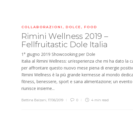
COLLABORAZIONI
,
DOLCE
,
FOOD
Rimini Wellness 2019 –
Fellfruitastic Dole Italia
1° giugno 2019 Showcooking per Dole
Italia al Rimini Wellness: un’esperienza che mi ha dato la c
per affrontare questo nuovo mese piena di energie positive
Rimini Wellness è la più grande kermesse al mondo dedic
fitness, benessere, sport e sana alimentazione; un evento
riunisce insieme...
Bettina Balzani
,
17/06/2019
0
4 min
read