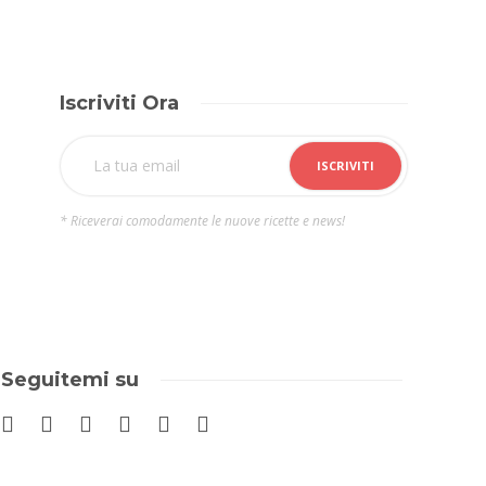
Iscriviti Ora
* Riceverai comodamente le nuove ricette e news!
Seguitemi su