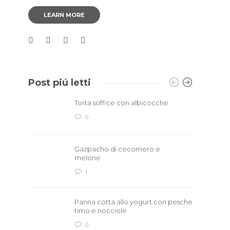
LEARN MORE
Post piú letti
Torta soffice con albicocche
0
Gazpacho di cocomero e
melone
1
Panna cotta allo yogurt con pesche
timo e nocciole
0