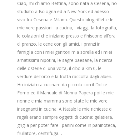
Ciao, mi chiamo Bettina, sono nata a Cesena, ho
studiato a Bologna ed a New York ed adesso
vivo fra Cesena e Milano. Questo blog riflette le
mie vere passioni: la cucina, i viaggi, la fotografia,
le colazioni che iniziano presto e finiscono all’ora
di pranzo, le cene con gli amici, i pranzi in
famiglia con i miei genitori mia sorella ed i miei
amatissimi nipotini, le sagre paesane, la ricerca
delle osterie di una volta, il cibo a km 0, le
verdure dell’orto e la frutta raccolta dagli alberi.
Ho iniziato a cucinare da piccola con il Dolce
Forno ed il Manuale di Nonna Papera poi le mie
nonne e mia mamma sono state le mie vere
insegnanti in cucina. A Natale le mie richieste di
regali erano sempre oggetti di cucina: gelatiera,
griglia per poter fare i panini come in paninoteca,
frullatore, centrifuga…