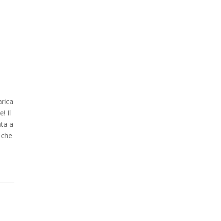
arica
! Il
ata a
 che