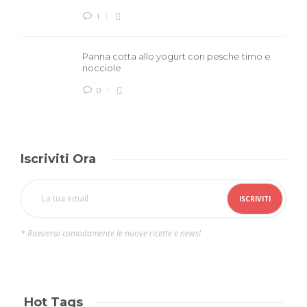
1
Panna cotta allo yogurt con pesche timo e
nocciole
0
Iscriviti Ora
* Riceverai comodamente le nuove ricette e news!
Hot Tags