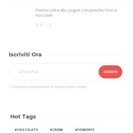
Panna cotta allo yogurt con pesche timo e
nocciole
0
Iscriviti Ora
* Riceverai comodamente le nuove ricette e news!
Hot Tags
#CIOCCOLATO
#CREMA
#FONDENTE