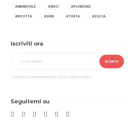
#MANDORLE
#NOCI
#PLUMCAKE
#RICOTTA
#SEMI
#TORTA
#ZUCCA
Iscriviti ora
* Riceverai comodamente le nuove ricette e news!
Seguitemi su