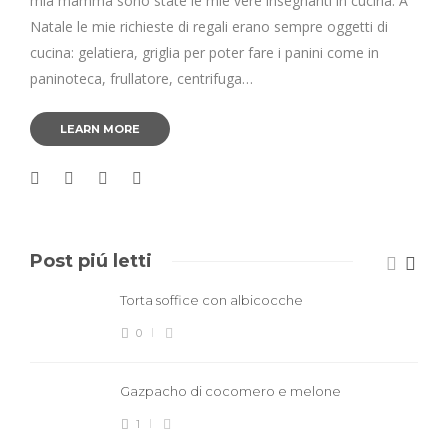
mia mamma sono state le mie vere insegnanti in cucina. A
Natale le mie richieste di regali erano sempre oggetti di
cucina: gelatiera, griglia per poter fare i panini come in
paninoteca, frullatore, centrifuga…
LEARN MORE
Post piú letti
Torta soffice con albicocche
0
Gazpacho di cocomero e melone
1