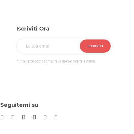
Iscriviti Ora
* Riceverai comodamente le nuove ricette e news!
Seguitemi su