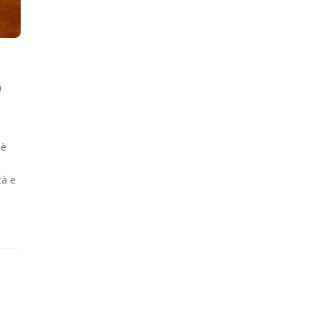
o
 è
tà e