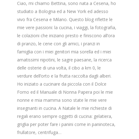
Ciao, mi chiamo Bettina, sono nata a Cesena, ho
studiato a Bologna ed a New York ed adesso
vivo fra Cesena e Milano. Questo blog riflette le
mie vere passioni: la cucina, i viaggi, la fotografia,
le colazioni che iniziano presto e finiscono all’ora
di pranzo, le cene con gli amici, i pranzi in
famiglia con i miei genitori mia sorella ed i miei
amatissimi nipotini, le sagre paesane, la ricerca
delle osterie di una volta, il cibo a km 0, le
verdure dell’orto e la frutta raccolta dagli alberi.
Ho iniziato a cucinare da piccola con il Dolce
Forno ed il Manuale di Nonna Papera poi le mie
nonne e mia mamma sono state le mie vere
insegnanti in cucina. A Natale le mie richieste di
regali erano sempre oggetti di cucina: gelatiera,
griglia per poter fare i panini come in paninoteca,
frullatore, centrifuga…