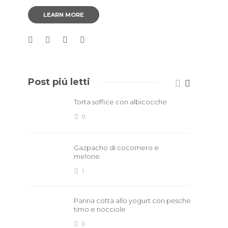
LEARN MORE
Post piú letti
Torta soffice con albicocche
0
Gazpacho di cocomero e
melone
1
Panna cotta allo yogurt con pesche
timo e nocciole
0