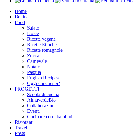
Home
Bettina
Food
Salato
Dolce
Ricette vegane
Ricette Etniche
Ricette romagnole
Zucca
Carnevale
Natale
Pasqua
English Recipes
Oggi chi cucina?
PROGETTI
Scuola di cucina
AlmaverdeBio
Collaborazioni
Eventi
Cucinare con i bambini
Ristoranti
Travel
Press