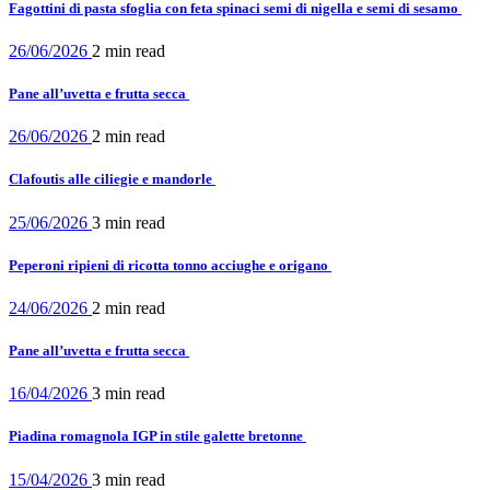
Fagottini di pasta sfoglia con feta spinaci semi di nigella e semi di sesamo
26/06/2026
2 min
read
Pane all’uvetta e frutta secca
26/06/2026
2 min
read
Clafoutis alle ciliegie e mandorle
25/06/2026
3 min
read
Peperoni ripieni di ricotta tonno acciughe e origano
24/06/2026
2 min
read
Pane all’uvetta e frutta secca
16/04/2026
3 min
read
Piadina romagnola IGP in stile galette bretonne
15/04/2026
3 min
read