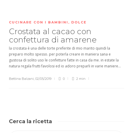
CUCINARE CON I BAMBINI
,
DOLCE
Crostata al cacao con
confettura di amarene
la crostata è una delle torte preferite di mio marito quindi la
preparo molto spesso. per poterla creare in maniera sana e
gustosa di solito uso le confetture fatte in casa da me. in estate la
natura regala frutti favolosi ed io adoro preparli in varie maniere...
Bettina Balzani
,
02/05/2019
0
2 min
Cerca la ricetta