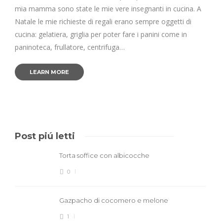
mia mamma sono state le mie vere insegnanti in cucina. A
Natale le mie richieste di regali erano sempre oggetti di
cucina: gelatiera, griglia per poter fare i panini come in
paninoteca, frullatore, centrifuga…
LEARN MORE
Post piú letti
Torta soffice con albicocche
0
Gazpacho di cocomero e melone
1