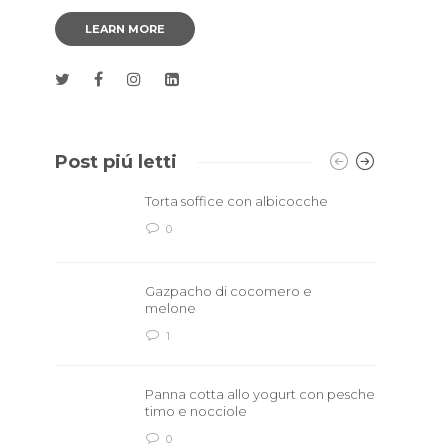
LEARN MORE
Post piú letti
Torta soffice con albicocche
0
Gazpacho di cocomero e
melone
1
Panna cotta allo yogurt con pesche
timo e nocciole
0