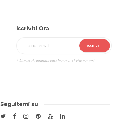
Iscriviti Ora
* Riceverai comodamente le nuove ricette e news!
Seguitemi su