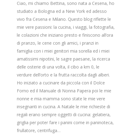
Ciao, mi chiamo Bettina, sono nata a Cesena, ho
studiato a Bologna ed a New York ed adesso
vivo fra Cesena e Milano. Questo blog riflette le
mie vere passioni: la cucina, i viaggi, la fotografia,
le colazioni che iniziano presto e finiscono all’ora
di pranzo, le cene con gli amici, i pranzi in
famiglia con i miei genitori mia sorella ed i miei
amatissimi nipotini, le sagre paesane, la ricerca
delle osterie di una volta, il cibo a km 0, le
verdure dell’orto e la frutta raccolta dagli alberi.
Ho iniziato a cucinare da piccola con il Dolce
Forno ed il Manuale di Nonna Papera poi le mie
nonne e mia mamma sono state le mie vere
insegnanti in cucina. A Natale le mie richieste di
regali erano sempre oggetti di cucina: gelatiera,
griglia per poter fare i panini come in paninoteca,
frullatore, centrifuga…