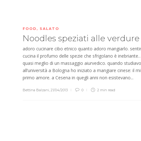
FOOD
,
SALATO
Noodles speziati alle verdur
adoro cucinare cibo etnico quanto adoro mangiarlo. sentir
cucina il profumo delle spezie che sfrigolano è inebriante
quasi meglio di un massaggio aiurvedico. quando studiav
all’università a Bologna ho iniziato a mangiare cinese: il m
primo amore. a Cesena in quegli anni non esistevano...
Bettina Balzani
,
21/04/2013
0
2 min
read