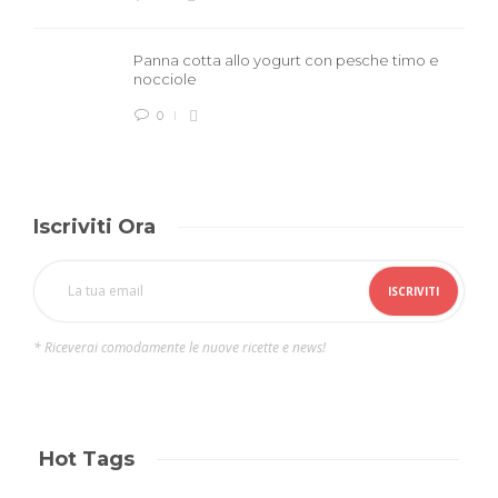
Panna cotta allo yogurt con pesche timo e
nocciole
0
Iscriviti Ora
* Riceverai comodamente le nuove ricette e news!
Hot Tags