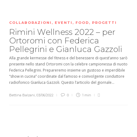
COLLABORAZIONI
,
EVENTI
,
FOOD
,
PROGETTI
Rimini Wellness 2022 – per
Ortoromi con Federica
Pellegrini e Gianluca Gazzoli
Alla grande kermesse del fitness e del benessere di quest’anno sarò
presente nello stand Ortoromi con la celebre campionessa di nuoto
Federica Pellegrini. Prepareremo insieme un gustoso e imperdibile
“show in cucina” coordinate dal famoso e coinvolgente conduttore
radiofonico Gianluca Gazzoli. Questo l’articolo del giornale...
Bettina Balzani
,
03/06/2022
0
1 min