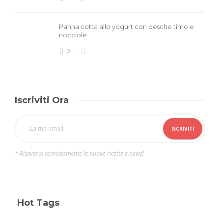
Panna cotta allo yogurt con pesche timo e
nocciole
0
Iscriviti Ora
* Riceverai comodamente le nuove ricette e news!
Hot Tags