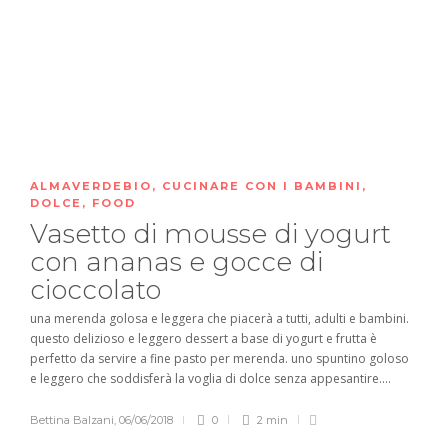
ALMAVERDEBIO
,
CUCINARE CON I BAMBINI
,
DOLCE
,
FOOD
Vasetto di mousse di yogurt
con ananas e gocce di
cioccolato
una merenda golosa e leggera che piacerà a tutti, adulti e bambini.
questo delizioso e leggero dessert a base di yogurt e frutta è
perfetto da servire a fine pasto per merenda. uno spuntino goloso
e leggero che soddisferà la voglia di dolce senza appesantire....
Bettina Balzani
,
06/06/2018
0
2 min