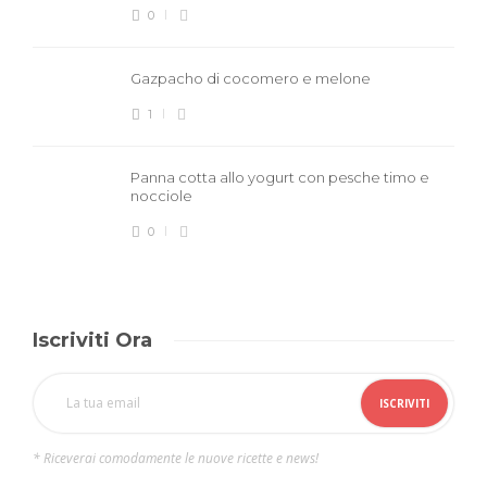
0
Gazpacho di cocomero e melone
1
Panna cotta allo yogurt con pesche timo e
nocciole
0
Iscriviti Ora
* Riceverai comodamente le nuove ricette e news!