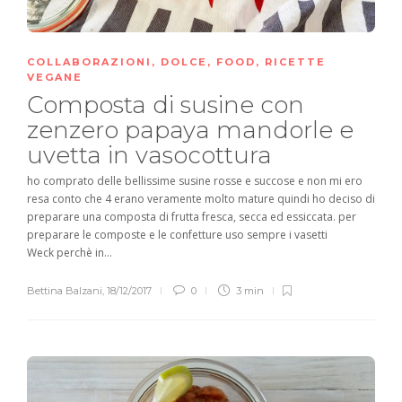
COLLABORAZIONI
,
DOLCE
,
FOOD
,
RICETTE
VEGANE
Composta di susine con
zenzero papaya mandorle e
uvetta in vasocottura
ho comprato delle bellissime susine rosse e succose e non mi ero
resa conto che 4 erano veramente molto mature quindi ho deciso di
preparare una composta di frutta fresca, secca ed essiccata. per
preparare le composte e le confetture uso sempre i vasetti
Weck perchè in...
Bettina Balzani
,
18/12/2017
0
3 min