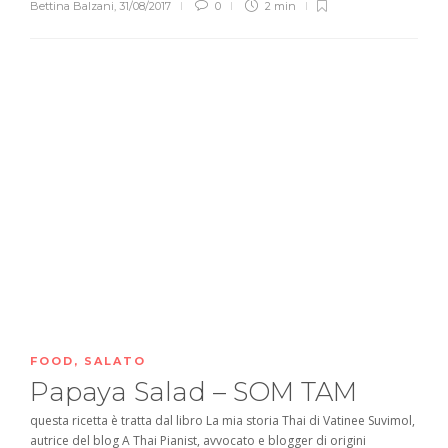
Bettina Balzani
,
31/08/2017
0
2 min
FOOD
,
SALATO
Papaya Salad – SOM TAM
questa ricetta è tratta dal libro La mia storia Thai di Vatinee Suvimol,
autrice del blog A Thai Pianist, avvocato e blogger di origini