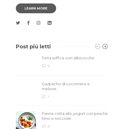
LEARN MORE
Post piú letti
Torta soffice con albicocche
0
Gazpacho di cocomero e
melone
1
Panna cotta allo yogurt con pesche
timo e nocciole
0