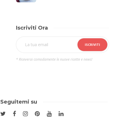
Iscriviti Ora
* Riceverai comodamente le nuove ricette e news!
Seguitemi su