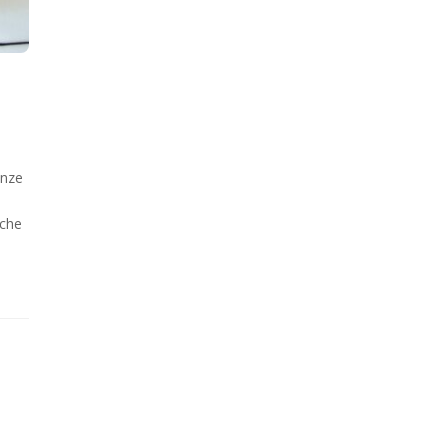
enze
nche