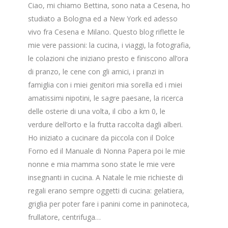
Ciao, mi chiamo Bettina, sono nata a Cesena, ho
studiato a Bologna ed a New York ed adesso
vivo fra Cesena e Milano. Questo blog riflette le
mie vere passioni: la cucina, i viaggi, la fotografia,
le colazioni che iniziano presto e finiscono all’ora
di pranzo, le cene con gli amici, i pranzi in
famiglia con i miei genitori mia sorella ed i miei
amatissimi nipotini, le sagre paesane, la ricerca
delle osterie di una volta, il cibo a km 0, le
verdure dell’orto e la frutta raccolta dagli alberi.
Ho iniziato a cucinare da piccola con il Dolce
Forno ed il Manuale di Nonna Papera poi le mie
nonne e mia mamma sono state le mie vere
insegnanti in cucina. A Natale le mie richieste di
regali erano sempre oggetti di cucina: gelatiera,
griglia per poter fare i panini come in paninoteca,
frullatore, centrifuga…